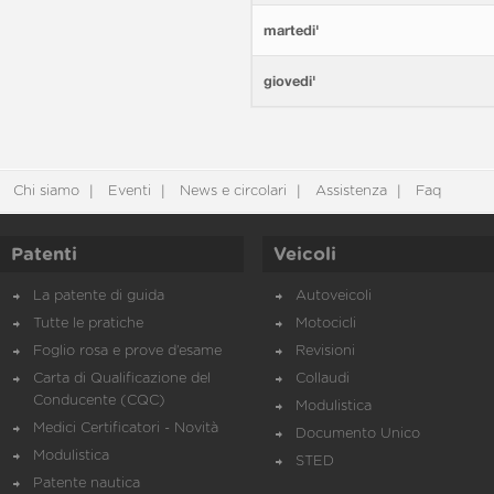
martedi'
giovedi'
Chi siamo
Eventi
News e circolari
Assistenza
Faq
Patenti
Veicoli
La patente di guida
Autoveicoli
Tutte le pratiche
Motocicli
Foglio rosa e prove d’esame
Revisioni
Carta di Qualificazione del
Collaudi
Conducente (CQC)
Modulistica
Medici Certificatori - Novità
Documento Unico
Modulistica
STED
Patente nautica