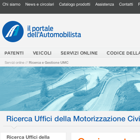
Chi siamo
News e circolari
Catalogo prodotti
Assistenza
Contatti
PATENTI
VEICOLI
SERVIZI ONLINE
CODICE DELL
Servizi online
//
Ricerca e Gestione UMC
Ricerca Uffici della Motorizzazione Civi
Ricerca Uffici della