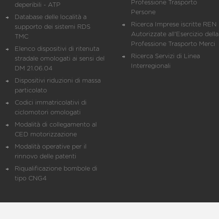
Professione Trasporto
deperibili - ATP
Persone
Database delle località a
Ricerca Imprese iscritte REN 
supporto dei sistemi RDS
Autorizzate all'Esercizio della
TMC
Professione Trasporto Merci
Elenco dispositivi di ritenuta
Ricerca Servizi di Linea
stradale omologati ai sensi del
Interregionali
DM 21.06.04
Dispositivi riduzioni di massa
particolato
Codici immatricolativi di
ciclomotori omologati
Modalità di collegamento al
CED motorizzazione
Modalità operative per il
rinnovo delle patenti
Riqualificazione bombole di
tipo CNG4