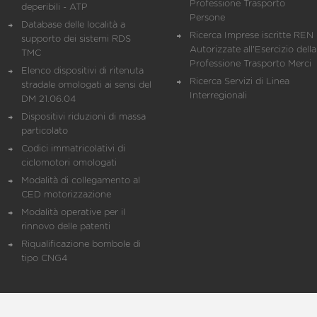
Professione Trasporto
deperibili - ATP
Persone
Database delle località a
Ricerca Imprese iscritte REN 
supporto dei sistemi RDS
Autorizzate all'Esercizio della
TMC
Professione Trasporto Merci
Elenco dispositivi di ritenuta
Ricerca Servizi di Linea
stradale omologati ai sensi del
Interregionali
DM 21.06.04
Dispositivi riduzioni di massa
particolato
Codici immatricolativi di
ciclomotori omologati
Modalità di collegamento al
CED motorizzazione
Modalità operative per il
rinnovo delle patenti
Riqualificazione bombole di
tipo CNG4