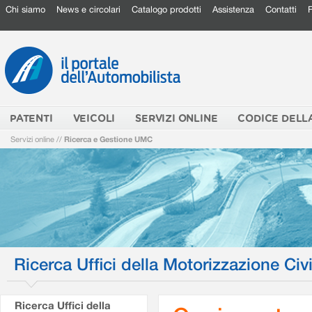
Chi siamo
News e circolari
Catalogo prodotti
Assistenza
Contatti
PATENTI
VEICOLI
SERVIZI ONLINE
CODICE DELL
Servizi online
//
Ricerca e Gestione UMC
Ricerca Uffici della Motorizzazione Civi
Ricerca Uffici della