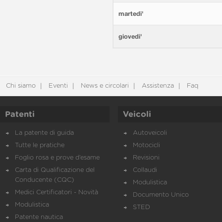
martedi'
giovedi'
Chi siamo
Eventi
News e circolari
Assistenza
Faq
Patenti
Veicoli
La patente di guida
Autoveicoli
Tutte le pratiche
Motocicli
Foglio rosa e prove d’esame
Revisioni
Carta di Qualificazione del
Collaudi
Conducente (CQC)
Modulistica
Medici Certificatori - Novità
Documento Unico
Modulistica
STED
Patente nautica