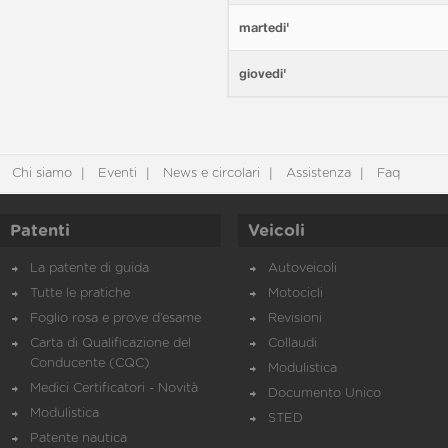
martedi'
giovedi'
Chi siamo
Eventi
News e circolari
Assistenza
Faq
Patenti
Veicoli
La patente di guida
Autoveicoli
Tutte le pratiche
Motocicli
Foglio rosa e prove d’esame
Revisioni
Carta di Qualificazione del
Collaudi
Conducente (CQC)
Modulistica
Medici Certificatori - Novità
Documento Unico
Modulistica
STED
Patente nautica