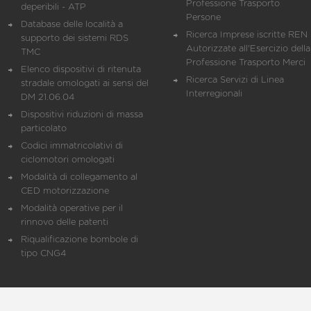
Professione Trasporto
deperibili - ATP
Persone
Database delle località a
Ricerca Imprese iscritte REN 
supporto dei sistemi RDS
Autorizzate all'Esercizio della
TMC
Professione Trasporto Merci
Elenco dispositivi di ritenuta
Ricerca Servizi di Linea
stradale omologati ai sensi del
Interregionali
DM 21.06.04
Dispositivi riduzioni di massa
particolato
Codici immatricolativi di
ciclomotori omologati
Modalità di collegamento al
CED motorizzazione
Modalità operative per il
rinnovo delle patenti
Riqualificazione bombole di
tipo CNG4