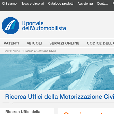
Chi siamo
News e circolari
Catalogo prodotti
Assistenza
Contatti
PATENTI
VEICOLI
SERVIZI ONLINE
CODICE DELL
Servizi online
//
Ricerca e Gestione UMC
Ricerca Uffici della Motorizzazione Civi
Ricerca Uffici della