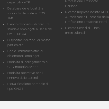
Professione Trasporto
deperibili - ATP
Persone
Database delle località a
Ricerca Imprese iscritte REN 
supporto dei sistemi RDS
Autorizzate all'Esercizio della
TMC
Professione Trasporto Merci
Elenco dispositivi di ritenuta
Ricerca Servizi di Linea
stradale omologati ai sensi del
Interregionali
DM 21.06.04
Dispositivi riduzioni di massa
particolato
Codici immatricolativi di
ciclomotori omologati
Modalità di collegamento al
CED motorizzazione
Modalità operative per il
rinnovo delle patenti
Riqualificazione bombole di
tipo CNG4