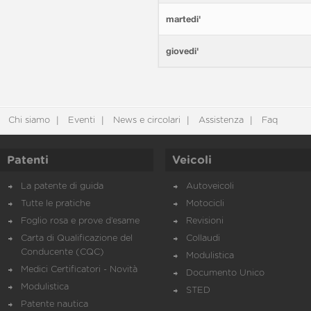
martedi'
giovedi'
Chi siamo
Eventi
News e circolari
Assistenza
Faq
Patenti
Veicoli
La patente di guida
Autoveicoli
Tutte le pratiche
Motocicli
Foglio rosa e prove d’esame
Revisioni
Carta di Qualificazione del
Collaudi
Conducente (CQC)
Modulistica
Medici Certificatori - Novità
Documento Unico
Modulistica
STED
Patente nautica