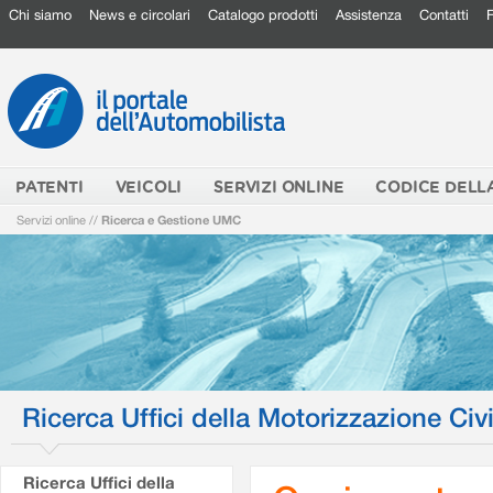
Chi siamo
News e circolari
Catalogo prodotti
Assistenza
Contatti
PATENTI
VEICOLI
SERVIZI ONLINE
CODICE DELL
Servizi online
//
Ricerca e Gestione UMC
Ricerca Uffici della Motorizzazione Civi
Ricerca Uffici della