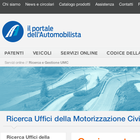
Chi siamo
News e circolari
Catalogo prodotti
Assistenza
Contatti
PATENTI
VEICOLI
SERVIZI ONLINE
CODICE DELL
Servizi online
//
Ricerca e Gestione UMC
Ricerca Uffici della Motorizzazione Civi
Ricerca Uffici della