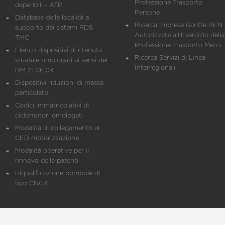
Professione Trasporto
deperibili - ATP
Persone
Database delle località a
Ricerca Imprese iscritte REN 
supporto dei sistemi RDS
Autorizzate all'Esercizio della
TMC
Professione Trasporto Merci
Elenco dispositivi di ritenuta
Ricerca Servizi di Linea
stradale omologati ai sensi del
Interregionali
DM 21.06.04
Dispositivi riduzioni di massa
particolato
Codici immatricolativi di
ciclomotori omologati
Modalità di collegamento al
CED motorizzazione
Modalità operative per il
rinnovo delle patenti
Riqualificazione bombole di
tipo CNG4