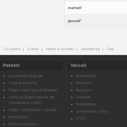
martedi'
giovedi'
Chi siamo
Eventi
News e circolari
Assistenza
Faq
Patenti
Veicoli
La patente di guida
Autoveicoli
Tutte le pratiche
Motocicli
Foglio rosa e prove d’esame
Revisioni
Carta di Qualificazione del
Collaudi
Conducente (CQC)
Modulistica
Medici Certificatori - Novità
Documento Unico
Modulistica
STED
Patente nautica