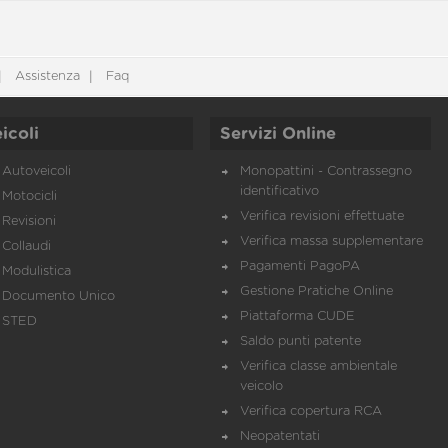
Assistenza
Faq
icoli
Servizi Online
Autoveicoli
Monopattini - Contrassegno
identificativo
Motocicli
Verifica revisioni effettuate
Revisioni
Verifica massa supplementare
Collaudi
Pagamenti PagoPA
Modulistica
Gestione Pratiche Online
Documento Unico
Piattaforma CUDE
STED
Saldo punti patente
Verifica classe ambientale
veicolo
Verifica copertura RCA
Neopatentati