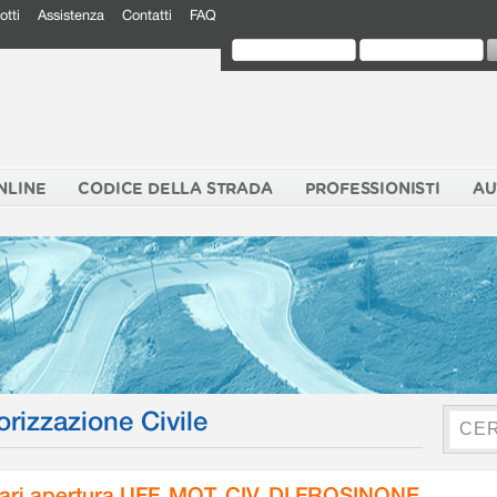
otti
Assistenza
Contatti
FAQ
NLINE
CODICE DELLA STRADA
PROFESSIONISTI
AU
orizzazione Civile
ari apertura UFF. MOT. CIV. DI FROSINONE