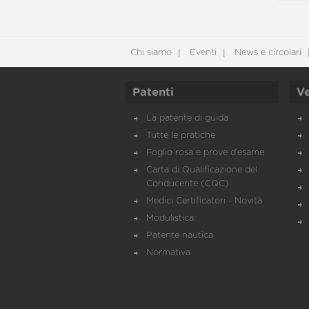
Chi siamo
Eventi
News e circolari
Patenti
Ve
La patente di guida
Tutte le pratiche
Foglio rosa e prove d’esame
Carta di Qualificazione del
Conducente (CQC)
Medici Certificatori - Novità
Modulistica
Patente nautica
Normativa