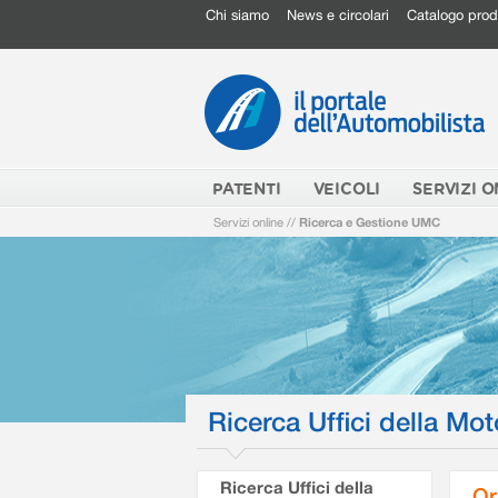
Chi siamo
News e circolari
Catalogo prod
PATENTI
VEICOLI
SERVIZI O
Servizi online
//
Ricerca e Gestione UMC
Ricerca Uffici della Mot
Ricerca Uffici della
Or