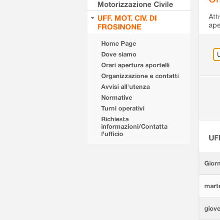
Motorizzazione Civile
Att
UFF. MOT. CIV. DI
ape
FROSINONE
Home Page
Dove siamo
Orari apertura sportelli
Organizzazione e contatti
Avvisi all'utenza
Normative
Turni operativi
Richiesta
informazioni/Contatta
l'ufficio
UF
Giorn
marte
giove