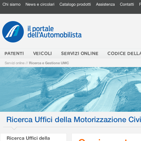
Chi siamo
News e circolari
Catalogo prodotti
Assistenza
Contatti
PATENTI
VEICOLI
SERVIZI ONLINE
CODICE DELL
Servizi online
//
Ricerca e Gestione UMC
Ricerca Uffici della Motorizzazione Civi
Ricerca Uffici della