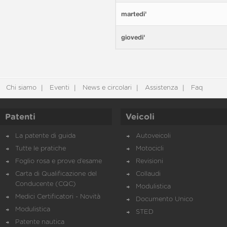
martedi'
giovedi'
Chi siamo
Eventi
News e circolari
Assistenza
Faq
Patenti
Veicoli
La patente di guida
Autoveicoli
Tutte le pratiche
Motocicli
Foglio rosa e prove d’esame
Revisioni
Carta di Qualificazione del
Collaudi
Conducente (CQC)
Modulistica
Medici Certificatori - Novità
Documento Unico
Modulistica
STED
Patente nautica