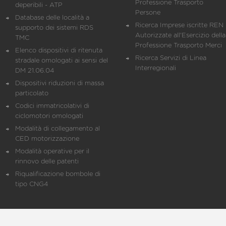
Professione Trasporto
deperibili - ATP
Persone
Database delle località a
Ricerca Imprese iscritte REN 
supporto dei sistemi RDS
Autorizzate all'Esercizio della
TMC
Professione Trasporto Merci
Elenco dispositivi di ritenuta
Ricerca Servizi di Linea
stradale omologati ai sensi del
Interregionali
DM 21.06.04
Dispositivi riduzioni di massa
particolato
Codici immatricolativi di
ciclomotori omologati
Modalità di collegamento al
CED motorizzazione
Modalità operative per il
rinnovo delle patenti
Riqualificazione bombole di
tipo CNG4