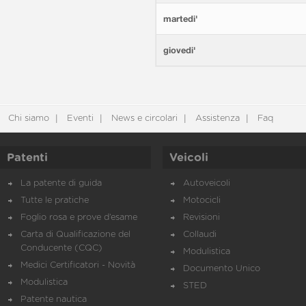
martedi'
giovedi'
Chi siamo
Eventi
News e circolari
Assistenza
Faq
Patenti
Veicoli
La patente di guida
Autoveicoli
Tutte le pratiche
Motocicli
Foglio rosa e prove d’esame
Revisioni
Carta di Qualificazione del
Collaudi
Conducente (CQC)
Modulistica
Medici Certificatori - Novità
Documento Unico
Modulistica
STED
Patente nautica