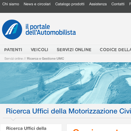
Chi siamo
News e circolari
Catalogo prodotti
Assistenza
Contatti
PATENTI
VEICOLI
SERVIZI ONLINE
CODICE DELL
Servizi online
//
Ricerca e Gestione UMC
Ricerca Uffici della Motorizzazione Civi
Ricerca Uffici della