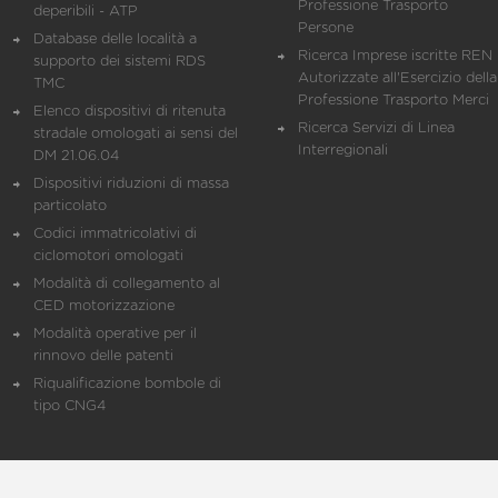
Professione Trasporto
deperibili - ATP
Persone
Database delle località a
Ricerca Imprese iscritte REN 
supporto dei sistemi RDS
Autorizzate all'Esercizio della
TMC
Professione Trasporto Merci
Elenco dispositivi di ritenuta
Ricerca Servizi di Linea
stradale omologati ai sensi del
Interregionali
DM 21.06.04
Dispositivi riduzioni di massa
particolato
Codici immatricolativi di
ciclomotori omologati
Modalità di collegamento al
CED motorizzazione
Modalità operative per il
rinnovo delle patenti
Riqualificazione bombole di
tipo CNG4