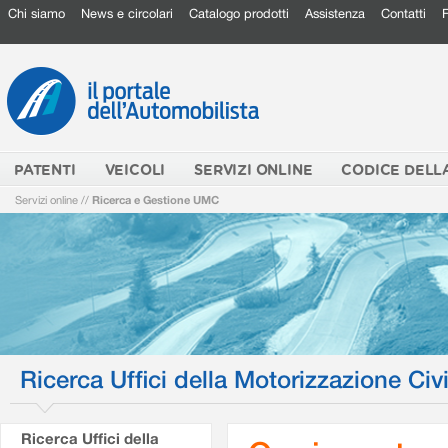
Chi siamo
News e circolari
Catalogo prodotti
Assistenza
Contatti
PATENTI
VEICOLI
SERVIZI ONLINE
CODICE DELL
Servizi online
//
Ricerca e Gestione UMC
Ricerca Uffici della Motorizzazione Civi
Ricerca Uffici della