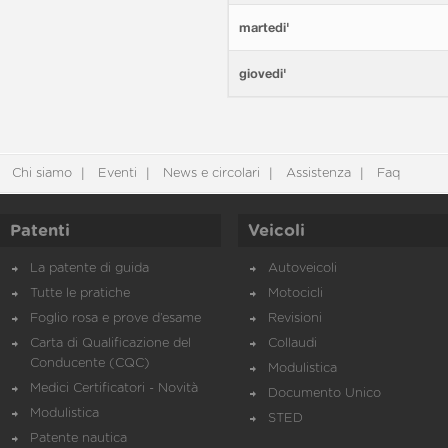
martedi'
giovedi'
Chi siamo
Eventi
News e circolari
Assistenza
Faq
Patenti
Veicoli
La patente di guida
Autoveicoli
Tutte le pratiche
Motocicli
Foglio rosa e prove d’esame
Revisioni
Carta di Qualificazione del
Collaudi
Conducente (CQC)
Modulistica
Medici Certificatori - Novità
Documento Unico
Modulistica
STED
Patente nautica