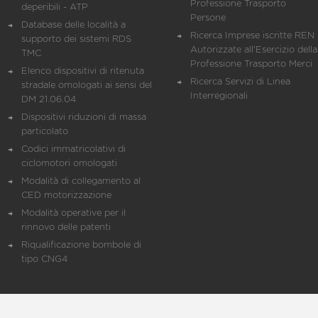
Professione Trasporto
deperibili - ATP
Persone
Database delle località a
Ricerca Imprese iscritte REN 
supporto dei sistemi RDS
Autorizzate all'Esercizio della
TMC
Professione Trasporto Merci
Elenco dispositivi di ritenuta
Ricerca Servizi di Linea
stradale omologati ai sensi del
Interregionali
DM 21.06.04
Dispositivi riduzioni di massa
particolato
Codici immatricolativi di
ciclomotori omologati
Modalità di collegamento al
CED motorizzazione
Modalità operative per il
rinnovo delle patenti
Riqualificazione bombole di
tipo CNG4