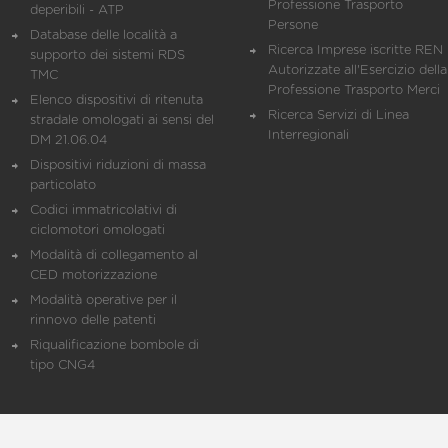
Professione Trasporto
deperibili - ATP
Persone
Database delle località a
Ricerca Imprese iscritte REN 
supporto dei sistemi RDS
Autorizzate all'Esercizio della
TMC
Professione Trasporto Merci
Elenco dispositivi di ritenuta
Ricerca Servizi di Linea
stradale omologati ai sensi del
Interregionali
DM 21.06.04
Dispositivi riduzioni di massa
particolato
Codici immatricolativi di
ciclomotori omologati
Modalità di collegamento al
CED motorizzazione
Modalità operative per il
rinnovo delle patenti
Riqualificazione bombole di
tipo CNG4