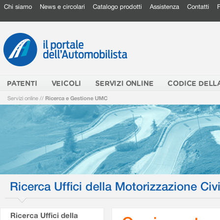
Chi siamo
News e circolari
Catalogo prodotti
Assistenza
Contatti
PATENTI
VEICOLI
SERVIZI ONLINE
CODICE DELL
Servizi online
//
Ricerca e Gestione UMC
Ricerca Uffici della Motorizzazione Civi
Ricerca Uffici della