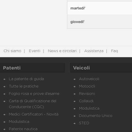
martedi'
giovedi'
Chi siamo
Eventi
News e circolari
Assistenza
Faq
Patenti
Veicoli
La patente di guida
Autoveicoli
Tutte le pratiche
Motocicli
Foglio rosa e prove d’esame
Revisioni
Carta di Qualificazione del
Collaudi
Conducente (CQC)
Modulistica
Medici Certificatori - Novità
Documento Unico
Modulistica
STED
Patente nautica