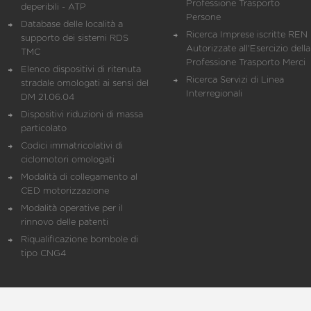
Professione Trasporto
deperibili - ATP
Persone
Database delle località a
Ricerca Imprese iscritte REN 
supporto dei sistemi RDS
Autorizzate all'Esercizio della
TMC
Professione Trasporto Merci
Elenco dispositivi di ritenuta
Ricerca Servizi di Linea
stradale omologati ai sensi del
Interregionali
DM 21.06.04
Dispositivi riduzioni di massa
particolato
Codici immatricolativi di
ciclomotori omologati
Modalità di collegamento al
CED motorizzazione
Modalità operative per il
rinnovo delle patenti
Riqualificazione bombole di
tipo CNG4