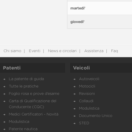
martedi'
giovedi'
Chi siamo
Eventi
News e circolari
Assistenza
Faq
Patenti
Veicoli
La patente di guida
Autoveicoli
Tutte le pratiche
Motocicli
Foglio rosa e prove d’esame
Revisioni
Carta di Qualificazione del
Collaudi
Conducente (CQC)
Modulistica
Medici Certificatori - Novità
Documento Unico
Modulistica
STED
Patente nautica