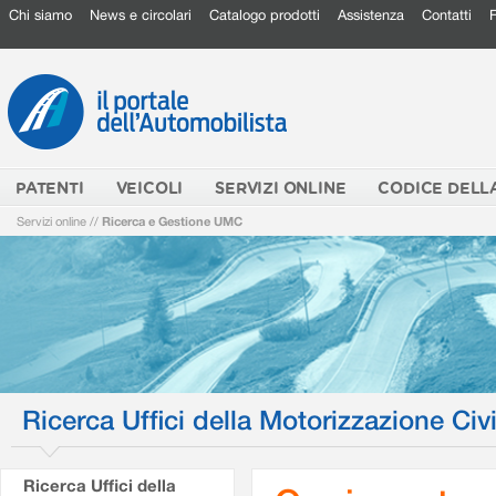
Chi siamo
News e circolari
Catalogo prodotti
Assistenza
Contatti
PATENTI
VEICOLI
SERVIZI ONLINE
CODICE DELL
Servizi online
//
Ricerca e Gestione UMC
Ricerca Uffici della Motorizzazione Civi
Ricerca Uffici della