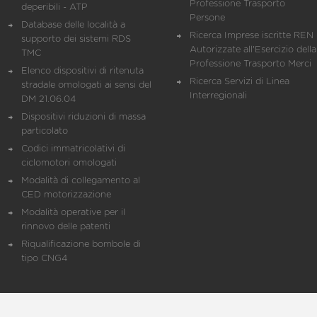
Professione Trasporto
deperibili - ATP
Persone
Database delle località a
Ricerca Imprese iscritte REN 
supporto dei sistemi RDS
Autorizzate all'Esercizio della
TMC
Professione Trasporto Merci
Elenco dispositivi di ritenuta
Ricerca Servizi di Linea
stradale omologati ai sensi del
Interregionali
DM 21.06.04
Dispositivi riduzioni di massa
particolato
Codici immatricolativi di
ciclomotori omologati
Modalità di collegamento al
CED motorizzazione
Modalità operative per il
rinnovo delle patenti
Riqualificazione bombole di
tipo CNG4