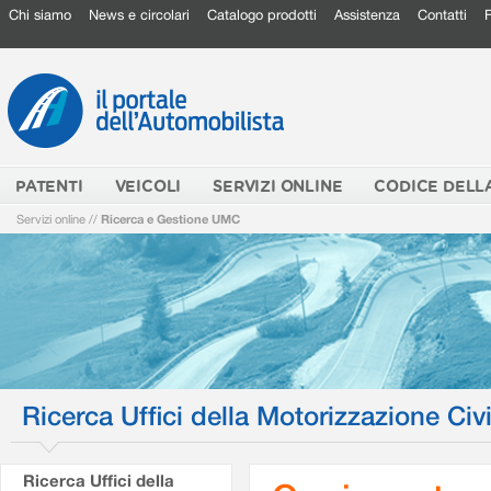
Chi siamo
News e circolari
Catalogo prodotti
Assistenza
Contatti
PATENTI
VEICOLI
SERVIZI ONLINE
CODICE DELL
Servizi online
//
Ricerca e Gestione UMC
Ricerca Uffici della Motorizzazione Civi
Ricerca Uffici della