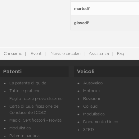
martedi'
giovedi'
Chi siamo
Eventi
News e circolari
Assistenza
Faq
Patenti
Veicoli
La patente di guida
Autoveicoli
Tutte le pratiche
Motocicli
Foglio rosa e prove d’esame
Revisioni
Carta di Qualificazione del
Collaudi
Conducente (CQC)
Modulistica
Medici Certificatori - Novità
Documento Unico
Modulistica
STED
Patente nautica