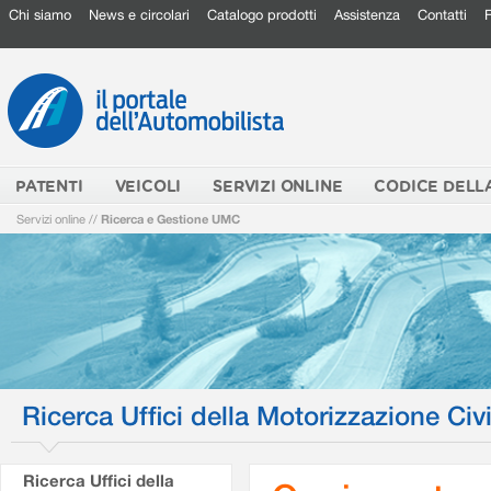
Chi siamo
News e circolari
Catalogo prodotti
Assistenza
Contatti
PATENTI
VEICOLI
SERVIZI ONLINE
CODICE DELL
Servizi online
//
Ricerca e Gestione UMC
Ricerca Uffici della Motorizzazione Civi
Ricerca Uffici della