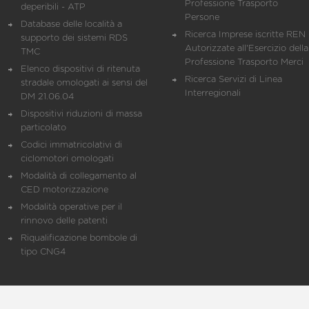
Professione Trasporto
deperibili - ATP
Persone
Database delle località a
Ricerca Imprese iscritte REN 
supporto dei sistemi RDS
Autorizzate all'Esercizio della
TMC
Professione Trasporto Merci
Elenco dispositivi di ritenuta
Ricerca Servizi di Linea
stradale omologati ai sensi del
Interregionali
DM 21.06.04
Dispositivi riduzioni di massa
particolato
Codici immatricolativi di
ciclomotori omologati
Modalità di collegamento al
CED motorizzazione
Modalità operative per il
rinnovo delle patenti
Riqualificazione bombole di
tipo CNG4