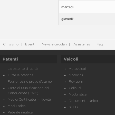
martedi'
giovedi'
Chi siamo
Eventi
News e circolari
Assistenza
Faq
Patenti
Veicoli
La patente di guida
Autoveicoli
Tutte le pratiche
Motocicli
Foglio rosa e prove d’esame
Revisioni
Carta di Qualificazione del
Collaudi
Conducente (CQC)
Modulistica
Medici Certificatori - Novità
Documento Unico
Modulistica
STED
Patente nautica