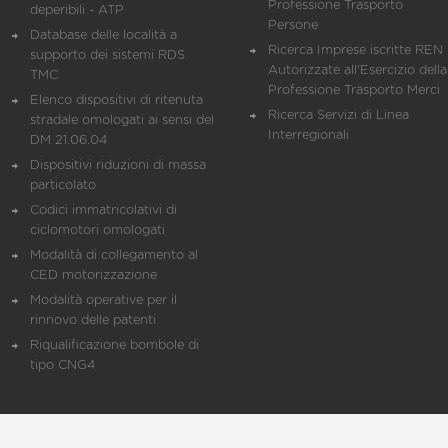
Professione Trasporto
deperibili - ATP
Persone
Database delle località a
Ricerca Imprese iscritte REN 
supporto dei sistemi RDS
Autorizzate all'Esercizio della
TMC
Professione Trasporto Merci
Elenco dispositivi di ritenuta
Ricerca Servizi di Linea
stradale omologati ai sensi del
Interregionali
DM 21.06.04
Dispositivi riduzioni di massa
particolato
Codici immatricolativi di
ciclomotori omologati
Modalità di collegamento al
CED motorizzazione
Modalità operative per il
rinnovo delle patenti
Riqualificazione bombole di
tipo CNG4