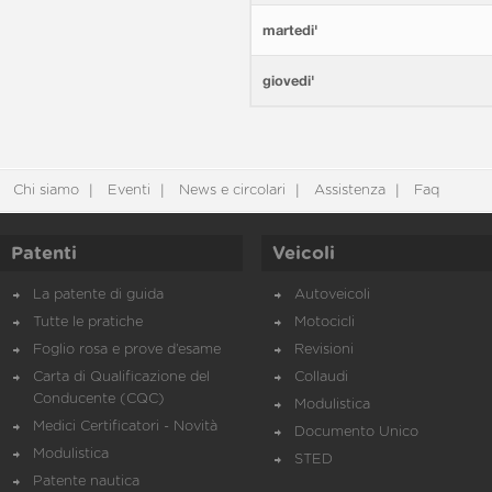
martedi'
giovedi'
Chi siamo
Eventi
News e circolari
Assistenza
Faq
Patenti
Veicoli
La patente di guida
Autoveicoli
Tutte le pratiche
Motocicli
Foglio rosa e prove d’esame
Revisioni
Carta di Qualificazione del
Collaudi
Conducente (CQC)
Modulistica
Medici Certificatori - Novità
Documento Unico
Modulistica
STED
Patente nautica