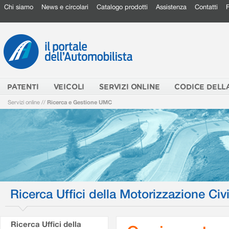
Chi siamo
News e circolari
Catalogo prodotti
Assistenza
Contatti
PATENTI
VEICOLI
SERVIZI ONLINE
CODICE DELL
Servizi online
//
Ricerca e Gestione UMC
Ricerca Uffici della Motorizzazione Civi
Ricerca Uffici della