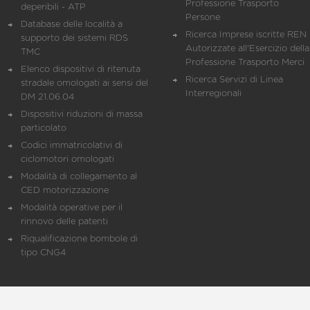
Professione Trasporto
deperibili - ATP
Persone
Database delle località a
Ricerca Imprese iscritte REN 
supporto dei sistemi RDS
Autorizzate all'Esercizio della
TMC
Professione Trasporto Merci
Elenco dispositivi di ritenuta
Ricerca Servizi di Linea
stradale omologati ai sensi del
Interregionali
DM 21.06.04
Dispositivi riduzioni di massa
particolato
Codici immatricolativi di
ciclomotori omologati
Modalità di collegamento al
CED motorizzazione
Modalità operative per il
rinnovo delle patenti
Riqualificazione bombole di
tipo CNG4