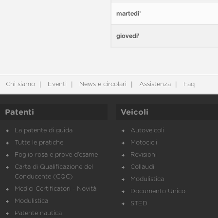
martedi'
giovedi'
Chi siamo
Eventi
News e circolari
Assistenza
Faq
Patenti
Veicoli
La patente di guida
Autoveicoli
Tutte le pratiche
Motocicli
Foglio rosa e prove d’esame
Revisioni
Carta di Qualificazione del
Collaudi
Conducente (CQC)
Modulistica
Medici Certificatori - Novità
Documento Unico
Modulistica
STED
Patente nautica