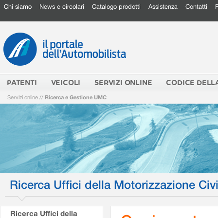
Chi siamo
News e circolari
Catalogo prodotti
Assistenza
Contatti
PATENTI
VEICOLI
SERVIZI ONLINE
CODICE DELL
Servizi online
//
Ricerca e Gestione UMC
Ricerca Uffici della Motorizzazione Civi
Ricerca Uffici della