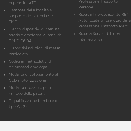
Professione Trasporto
deperibili - ATP
Persone
Database delle località a
Ricerca Imprese iscritte REN 
supporto dei sistemi RDS
Autorizzate all'Esercizio della
TMC
Professione Trasporto Merci
Elenco dispositivi di ritenuta
Ricerca Servizi di Linea
stradale omologati ai sensi del
Interregionali
DM 21.06.04
Dispositivi riduzioni di massa
particolato
Codici immatricolativi di
ciclomotori omologati
Modalità di collegamento al
CED motorizzazione
Modalità operative per il
rinnovo delle patenti
Riqualificazione bombole di
tipo CNG4