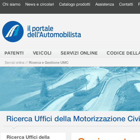
Chi siamo
News e circolari
Catalogo prodotti
Assistenza
Contatti
PATENTI
VEICOLI
SERVIZI ONLINE
CODICE DELL
Servizi online
//
Ricerca e Gestione UMC
Ricerca Uffici della Motorizzazione Civi
Ricerca Uffici della