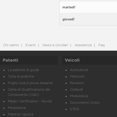
martedi'
giovedi'
Chi siamo
Eventi
News e circolari
Assistenza
Faq
Patenti
Veicoli
La patente di guida
Autoveicoli
Tutte le pratiche
Motocicli
Foglio rosa e prove d’esame
Revisioni
Carta di Qualificazione del
Collaudi
Conducente (CQC)
Modulistica
Medici Certificatori - Novità
Documento Unico
Modulistica
STED
Patente nautica