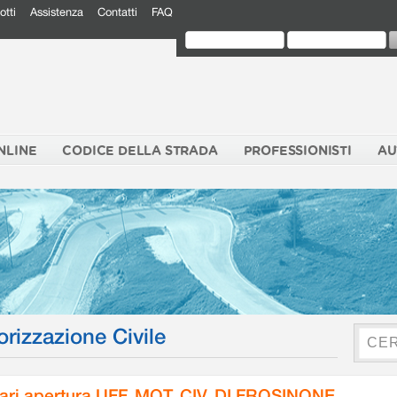
otti
Assistenza
Contatti
FAQ
NLINE
CODICE DELLA STRADA
PROFESSIONISTI
AU
orizzazione Civile
ari apertura UFF. MOT. CIV. DI FROSINONE