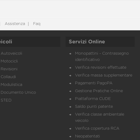
Assistenza
Faq
icoli
Servizi Online
Autoveicoli
Monopattini - Contrassegno
identificativo
Motocicli
Verifica revisioni effettuate
Revisioni
Verifica massa supplementare
Collaudi
Pagamenti PagoPA
Modulistica
Gestione Pratiche Online
Documento Unico
Piattaforma CUDE
STED
Saldo punti patente
Verifica classe ambientale
veicolo
Verifica copertura RCA
Neopatentati