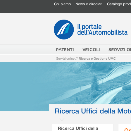
Chi siamo
News e circolari
Catalogo prod
PATENTI
VEICOLI
SERVIZI O
Servizi online
//
Ricerca e Gestione UMC
Ricerca Uffici della Mot
Ricerca Uffici della
Or