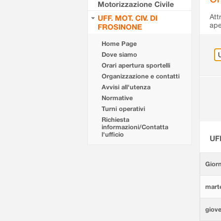
Motorizzazione Civile
Att
UFF. MOT. CIV. DI
ape
FROSINONE
Home Page
Dove siamo
Orari apertura sportelli
Organizzazione e contatti
Avvisi all'utenza
Normative
Turni operativi
Richiesta
informazioni/Contatta
l'ufficio
UF
Giorn
marte
giove