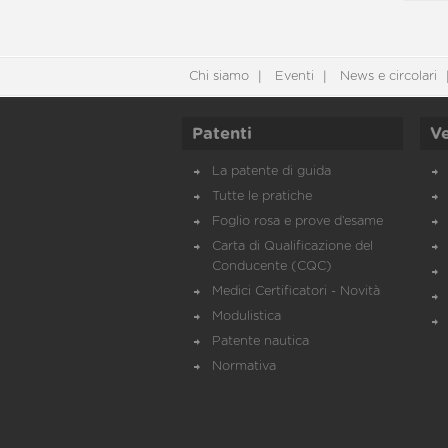
Chi siamo
Eventi
News e circolari
Patenti
Ve
La patente di guida
Tutte le pratiche
Foglio rosa e prove d’esame
Carta di Qualificazione del
Conducente (CQC)
Medici Certificatori - Novità
Modulistica
Patente nautica
Normativa