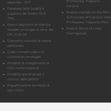
Professione Trasporto
deperibili - ATP
Persone
Database delle località a
Ricerca Imprese iscritte REN 
supporto dei sistemi RDS
Autorizzate all'Esercizio della
TMC
Professione Trasporto Merci
Elenco dispositivi di ritenuta
Ricerca Servizi di Linea
stradale omologati ai sensi del
Interregionali
DM 21.06.04
Dispositivi riduzioni di massa
particolato
Codici immatricolativi di
ciclomotori omologati
Modalità di collegamento al
CED motorizzazione
Modalità operative per il
rinnovo delle patenti
Riqualificazione bombole di
tipo CNG4