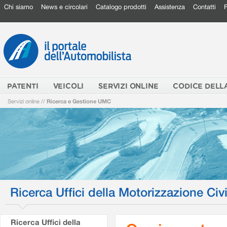
Chi siamo
News e circolari
Catalogo prodotti
Assistenza
Contatti
PATENTI
VEICOLI
SERVIZI ONLINE
CODICE DELL
Servizi online
//
Ricerca e Gestione UMC
Ricerca Uffici della Motorizzazione Civi
Ricerca Uffici della