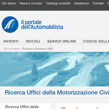
Chi siamo
News e circolari
Catalogo prodotti
Assistenza
Contatti
PATENTI
VEICOLI
SERVIZI ONLINE
CODICE DELL
Servizi online
//
Ricerca e Gestione UMC
Ricerca Uffici della Motorizzazione Civi
Ricerca Uffici della