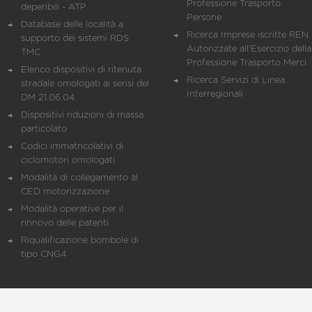
Professione Trasporto
deperibili - ATP
Persone
Database delle località a
Ricerca Imprese iscritte REN 
supporto dei sistemi RDS
Autorizzate all'Esercizio della
TMC
Professione Trasporto Merci
Elenco dispositivi di ritenuta
Ricerca Servizi di Linea
stradale omologati ai sensi del
Interregionali
DM 21.06.04
Dispositivi riduzioni di massa
particolato
Codici immatricolativi di
ciclomotori omologati
Modalità di collegamento al
CED motorizzazione
Modalità operative per il
rinnovo delle patenti
Riqualificazione bombole di
tipo CNG4