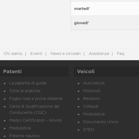
martedi'
giovedi'
Chi siamo
Eventi
News e circolari
Assistenza
Faq
Patenti
Veicoli
La patente di guida
Autoveicoli
Tutte le pratiche
Motocicli
Foglio rosa e prove d’esame
Revisioni
Carta di Qualificazione del
Collaudi
Conducente (CQC)
Modulistica
Medici Certificatori - Novità
Documento Unico
Modulistica
STED
Patente nautica