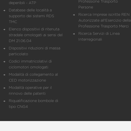
Professione Trasporto
deperibili - ATP
Persone
Database delle località a
Ricerca Imprese iscritte REN 
supporto dei sistemi RDS
Autorizzate all'Esercizio della
TMC
Professione Trasporto Merci
Elenco dispositivi di ritenuta
Ricerca Servizi di Linea
stradale omologati ai sensi del
Interregionali
DM 21.06.04
Dispositivi riduzioni di massa
particolato
Codici immatricolativi di
ciclomotori omologati
Modalità di collegamento al
CED motorizzazione
Modalità operative per il
rinnovo delle patenti
Riqualificazione bombole di
tipo CNG4