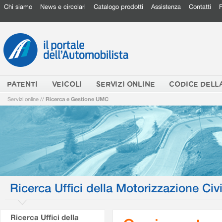
Chi siamo
News e circolari
Catalogo prodotti
Assistenza
Contatti
PATENTI
VEICOLI
SERVIZI ONLINE
CODICE DELL
Servizi online
//
Ricerca e Gestione UMC
Ricerca Uffici della Motorizzazione Civi
Ricerca Uffici della