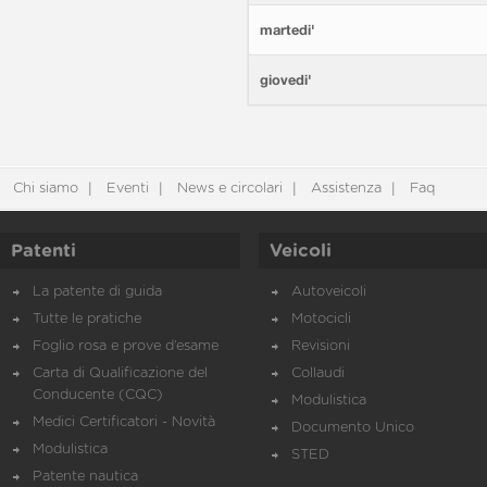
martedi'
giovedi'
Chi siamo
Eventi
News e circolari
Assistenza
Faq
Patenti
Veicoli
La patente di guida
Autoveicoli
Tutte le pratiche
Motocicli
Foglio rosa e prove d’esame
Revisioni
Carta di Qualificazione del
Collaudi
Conducente (CQC)
Modulistica
Medici Certificatori - Novità
Documento Unico
Modulistica
STED
Patente nautica