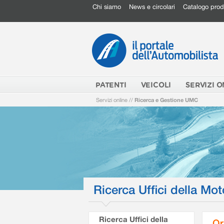
Chi siamo
News e circolari
Catalogo prod
PATENTI
VEICOLI
SERVIZI O
Servizi online
//
Ricerca e Gestione UMC
Ricerca Uffici della Mot
Ricerca Uffici della
Or