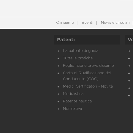
Chi siamo
Eventi
News e circolari
Patenti
Ve
La patente di guida
Tutte le pratiche
Foglio rosa e prove d’esame
Carta di Qualificazione del
Conducente (CQC)
Medici Certificatori - Novità
Modulistica
Patente nautica
Normativa