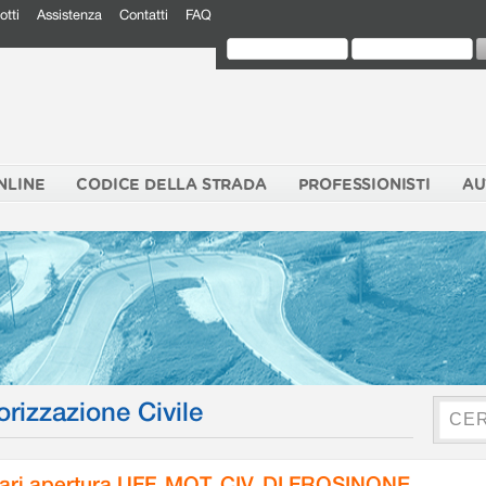
otti
Assistenza
Contatti
FAQ
NLINE
CODICE DELLA STRADA
PROFESSIONISTI
AU
orizzazione Civile
ari apertura UFF. MOT. CIV. DI FROSINONE