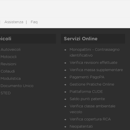
Assistenza
Faq
icoli
Servizi Online
Autoveicoli
Monopattini - Contrassegno
identificativo
Motocicli
Verifica revisioni effettuate
Revisioni
Verifica massa supplementare
Collaudi
Pagamenti PagoPA
Modulistica
Gestione Pratiche Online
Documento Unico
Piattaforma CUDE
STED
Saldo punti patente
Verifica classe ambientale
veicolo
Verifica copertura RCA
Neopatentati