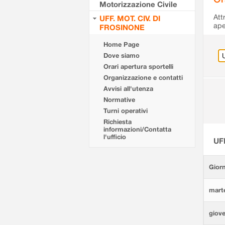
Motorizzazione Civile
Att
UFF. MOT. CIV. DI
ape
FROSINONE
Home Page
Dove siamo
Orari apertura sportelli
Organizzazione e contatti
Avvisi all'utenza
Normative
Turni operativi
Richiesta
informazioni/Contatta
l'ufficio
UF
Giorn
marte
giove