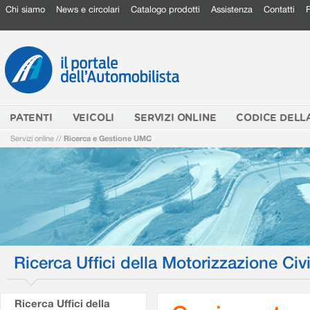
Chi siamo
News e circolari
Catalogo prodotti
Assistenza
Contatti
PATENTI
VEICOLI
SERVIZI ONLINE
CODICE DELL
Servizi online
//
Ricerca e Gestione UMC
Ricerca Uffici della Motorizzazione Civi
Ricerca Uffici della