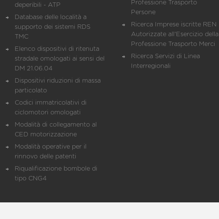
Professione Trasporto
deperibili - ATP
Persone
Database delle località a
Ricerca Imprese iscritte REN 
supporto dei sistemi RDS
Autorizzate all'Esercizio della
TMC
Professione Trasporto Merci
Elenco dispositivi di ritenuta
Ricerca Servizi di Linea
stradale omologati ai sensi del
Interregionali
DM 21.06.04
Dispositivi riduzioni di massa
particolato
Codici immatricolativi di
ciclomotori omologati
Modalità di collegamento al
CED motorizzazione
Modalità operative per il
rinnovo delle patenti
Riqualificazione bombole di
tipo CNG4