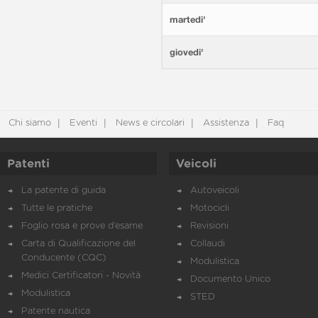
martedi'
giovedi'
Chi siamo
Eventi
News e circolari
Assistenza
Faq
Patenti
Veicoli
La patente di guida
Autoveicoli
Tutte le pratiche
Motocicli
Foglio rosa e prove d’esame
Revisioni
Carta di Qualificazione del
Collaudi
Conducente (CQC)
Modulistica
Medici Certificatori - Novità
Documento Unico
Modulistica
STED
Patente nautica