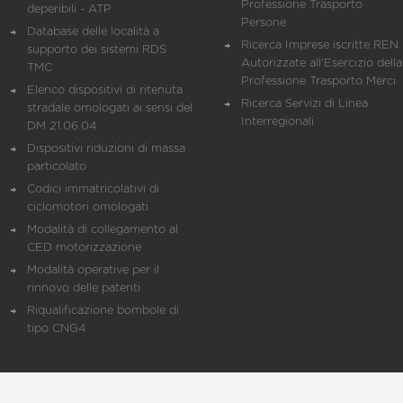
Professione Trasporto
deperibili - ATP
Persone
Database delle località a
Ricerca Imprese iscritte REN 
supporto dei sistemi RDS
Autorizzate all'Esercizio della
TMC
Professione Trasporto Merci
Elenco dispositivi di ritenuta
Ricerca Servizi di Linea
stradale omologati ai sensi del
Interregionali
DM 21.06.04
Dispositivi riduzioni di massa
particolato
Codici immatricolativi di
ciclomotori omologati
Modalità di collegamento al
CED motorizzazione
Modalità operative per il
rinnovo delle patenti
Riqualificazione bombole di
tipo CNG4