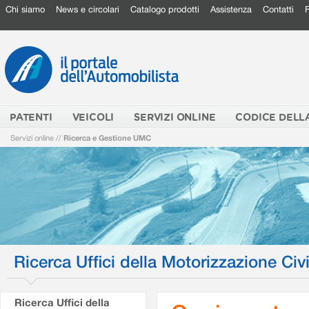
Chi siamo
News e circolari
Catalogo prodotti
Assistenza
Contatti
PATENTI
VEICOLI
SERVIZI ONLINE
CODICE DELL
Servizi online
//
Ricerca e Gestione UMC
Ricerca Uffici della Motorizzazione Civi
Ricerca Uffici della