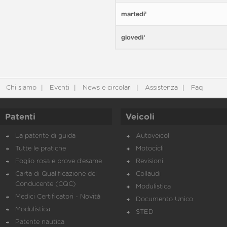
martedi'
giovedi'
Chi siamo
Eventi
News e circolari
Assistenza
Faq
Patenti
Veicoli
La patente di guida
Autoveicoli
Tutte le pratiche
Motocicli
Foglio rosa e prove d’esame
Revisioni
Carta di Qualificazione del
Collaudi
Conducente (CQC)
Modulistica
Medici Certificatori - Novità
Documento Unico
Modulistica
STED
Patente nautica