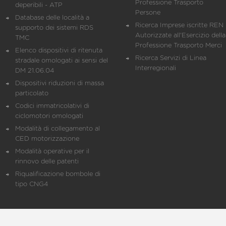
Professione Trasporto
deperibili - ATP
Persone
Database delle località a
Ricerca Imprese iscritte REN 
supporto dei sistemi RDS
Autorizzate all'Esercizio della
TMC
Professione Trasporto Merci
Elenco dispositivi di ritenuta
Ricerca Servizi di Linea
stradale omologati ai sensi del
Interregionali
DM 21.06.04
Dispositivi riduzioni di massa
particolato
Codici immatricolativi di
ciclomotori omologati
Modalità di collegamento al
CED motorizzazione
Modalità operative per il
rinnovo delle patenti
Riqualificazione bombole di
tipo CNG4