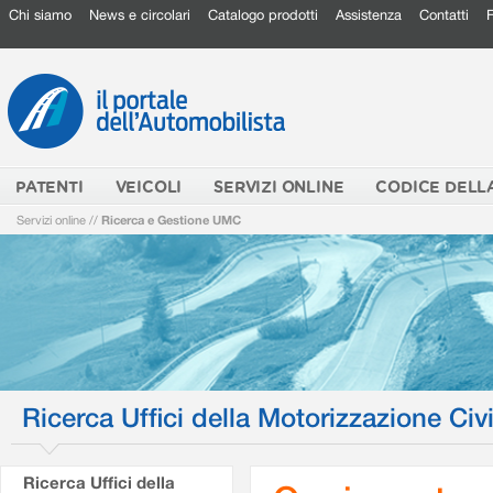
Chi siamo
News e circolari
Catalogo prodotti
Assistenza
Contatti
PATENTI
VEICOLI
SERVIZI ONLINE
CODICE DELL
Servizi online
//
Ricerca e Gestione UMC
Ricerca Uffici della Motorizzazione Civi
Ricerca Uffici della