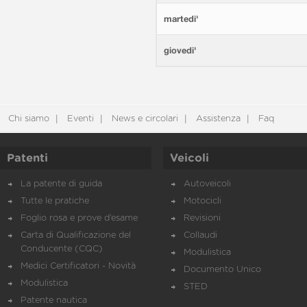
martedi'
giovedi'
Chi siamo
Eventi
News e circolari
Assistenza
Faq
Patenti
Veicoli
La patente di guida
Autoveicoli
Tutte le pratiche
Motocicli
Foglio rosa e prove d’esame
Revisioni
Carta di Qualificazione del
Collaudi
Conducente (CQC)
Modulistica
Medici Certificatori - Novità
Documento Unico
Modulistica
STED
Patente nautica