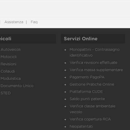
Assistenza
Faq
icoli
Servizi Online
Autoveicoli
Monopattini - Contrassegno
identificativo
Motocicli
Verifica revisioni effettuate
Revisioni
Verifica massa supplementare
Collaudi
Pagamenti PagoPA
Modulistica
Gestione Pratiche Online
Documento Unico
Piattaforma CUDE
STED
Saldo punti patente
Verifica classe ambientale
veicolo
Verifica copertura RCA
Neopatentati