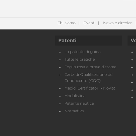
Chi siamo
Eventi
News e circolari
Patenti
Ve
La patente di guida
Tutte le pratiche
Foglio rosa e prove d’esame
Carta di Qualificazione del
Conducente (CQC)
Medici Certificatori - Novità
Modulistica
Patente nautica
Normativa