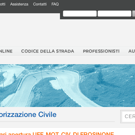
otti
Assistenza
Contatti
FAQ
NLINE
CODICE DELLA STRADA
PROFESSIONISTI
AU
orizzazione Civile
ari apertura UFF. MOT. CIV. DI FROSINONE