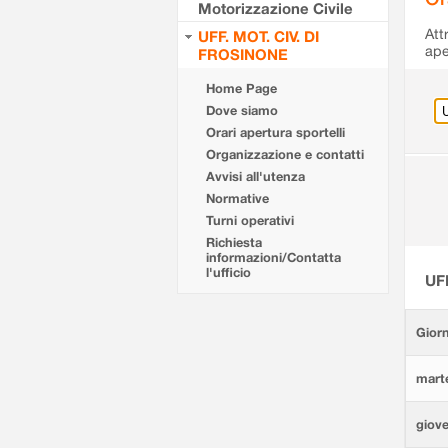
Motorizzazione Civile
Att
UFF. MOT. CIV. DI
ape
FROSINONE
Home Page
Dove siamo
Orari apertura sportelli
Organizzazione e contatti
Avvisi all'utenza
Normative
Turni operativi
Richiesta
informazioni/Contatta
l'ufficio
UF
Giorn
marte
giove