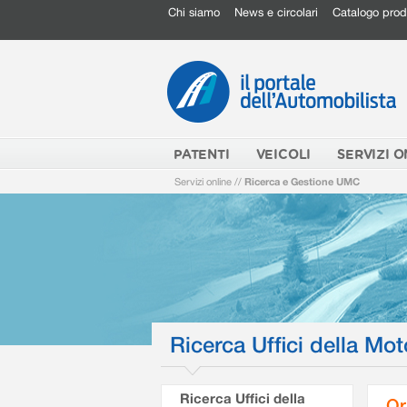
Chi siamo
News e circolari
Catalogo prod
PATENTI
VEICOLI
SERVIZI O
Servizi online
//
Ricerca e Gestione UMC
Ricerca Uffici della Mot
Ricerca Uffici della
Or