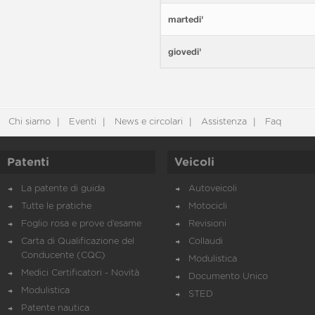
martedi'
giovedi'
Chi siamo
Eventi
News e circolari
Assistenza
Faq
Patenti
Veicoli
La patente di guida
Autoveicoli
Tutte le pratiche
Motocicli
Foglio rosa e prove d’esame
Revisioni
Carta di Qualificazione del
Collaudi
Conducente (CQC)
Modulistica
Medici Certificatori - Novità
Documento Unico
Modulistica
STED
Patente nautica