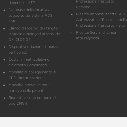
Professione Trasporto
deperibili - ATP
Persone
Database delle località a
Ricerca Imprese iscritte REN 
supporto dei sistemi RDS
Autorizzate all'Esercizio della
TMC
Professione Trasporto Merci
Elenco dispositivi di ritenuta
Ricerca Servizi di Linea
stradale omologati ai sensi del
Interregionali
DM 21.06.04
Dispositivi riduzioni di massa
particolato
Codici immatricolativi di
ciclomotori omologati
Modalità di collegamento al
CED motorizzazione
Modalità operative per il
rinnovo delle patenti
Riqualificazione bombole di
tipo CNG4