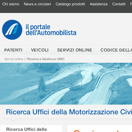
Chi siamo
News e circolari
Catalogo prodotti
Assistenza
Contatti
PATENTI
VEICOLI
SERVIZI ONLINE
CODICE DELL
Servizi online
//
Ricerca e Gestione UMC
Ricerca Uffici della Motorizzazione Civi
Ricerca Uffici della