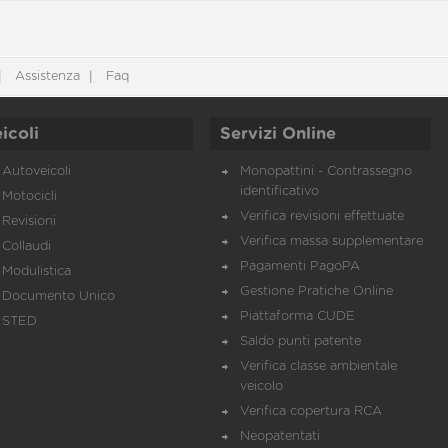
Assistenza
Faq
icoli
Servizi Online
Autoveicoli
Monopattini - Contrassegno
identificativo
Motocicli
Verifica revisioni effettuate
Revisioni
Verifica massa supplementare
Collaudi
Pagamenti PagoPA
Modulistica
Gestione Pratiche Online
Documento Unico
Piattaforma CUDE
STED
Saldo punti patente
Verifica classe ambientale
veicolo
Verifica copertura RCA
Neopatentati