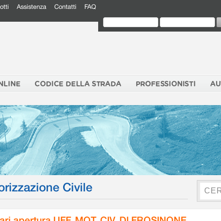
otti
Assistenza
Contatti
FAQ
NLINE
CODICE DELLA STRADA
PROFESSIONISTI
AU
orizzazione Civile
ari apertura UFF. MOT. CIV. DI FROSINONE