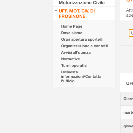
Motorizzazione Civile
Att
UFF. MOT. CIV. DI
ape
FROSINONE
Home Page
Dove siamo
Orari apertura sportelli
Organizzazione e contatti
Avvisi all'utenza
Normative
Turni operativi
Richiesta
informazioni/Contatta
l'ufficio
UF
Giorn
marte
giove