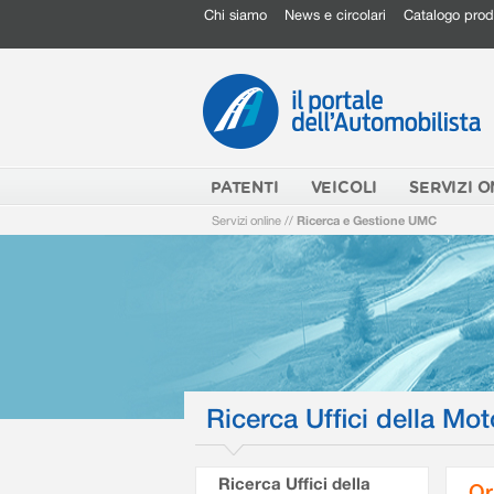
Chi siamo
News e circolari
Catalogo prod
PATENTI
VEICOLI
SERVIZI O
Servizi online
//
Ricerca e Gestione UMC
Ricerca Uffici della Mot
Ricerca Uffici della
Or