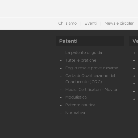
Chi siamo
Eventi
News e circolari
Patenti
Ve
La patente di guida
Tutte le pratiche
Foglio rosa e prove d’esame
Carta di Qualificazione del
Conducente (CQC)
Medici Certificatori - Novità
Modulistica
Patente nautica
Normativa