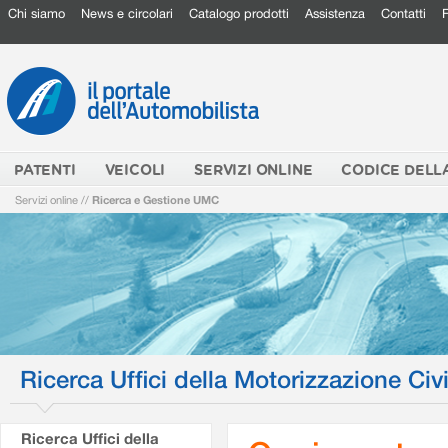
Chi siamo
News e circolari
Catalogo prodotti
Assistenza
Contatti
PATENTI
VEICOLI
SERVIZI ONLINE
CODICE DELL
Servizi online
//
Ricerca e Gestione UMC
Ricerca Uffici della Motorizzazione Civi
Ricerca Uffici della