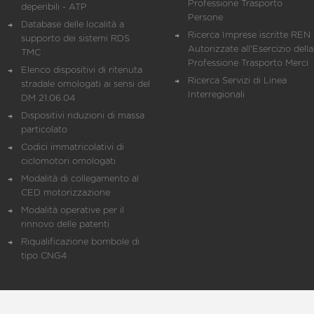
Professione Trasporto
deperibili - ATP
Persone
Database delle località a
Ricerca Imprese iscritte REN 
supporto dei sistemi RDS
Autorizzate all'Esercizio della
TMC
Professione Trasporto Merci
Elenco dispositivi di ritenuta
Ricerca Servizi di Linea
stradale omologati ai sensi del
Interregionali
DM 21.06.04
Dispositivi riduzioni di massa
particolato
Codici immatricolativi di
ciclomotori omologati
Modalità di collegamento al
CED motorizzazione
Modalità operative per il
rinnovo delle patenti
Riqualificazione bombole di
tipo CNG4