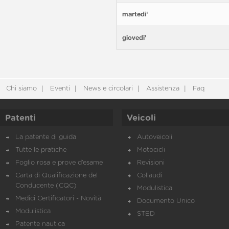
martedi'
giovedi'
Chi siamo
Eventi
News e circolari
Assistenza
Faq
Patenti
Veicoli
La patente di guida
Autoveicoli
Tutte le pratiche
Motocicli
Foglio rosa e prove d’esame
Revisioni
Carta di Qualificazione del
Collaudi
Conducente (CQC)
Modulistica
Medici Certificatori - Novità
Documento Unico
Modulistica
STED
Patente nautica