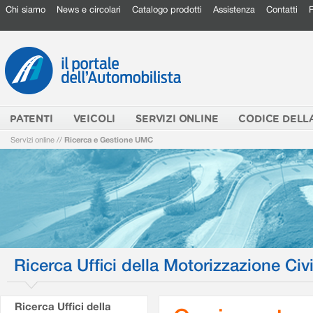
Chi siamo
News e circolari
Catalogo prodotti
Assistenza
Contatti
PATENTI
VEICOLI
SERVIZI ONLINE
CODICE DELL
Servizi online
//
Ricerca e Gestione UMC
Ricerca Uffici della Motorizzazione Civi
Ricerca Uffici della