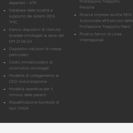
Professione Trasporto
deperibili - ATP
Persone
Database delle località a
Ricerca Imprese iscritte REN 
supporto dei sistemi RDS
Autorizzate all'Esercizio della
TMC
Professione Trasporto Merci
Elenco dispositivi di ritenuta
Ricerca Servizi di Linea
stradale omologati ai sensi del
Interregionali
DM 21.06.04
Dispositivi riduzioni di massa
particolato
Codici immatricolativi di
ciclomotori omologati
Modalità di collegamento al
CED motorizzazione
Modalità operative per il
rinnovo delle patenti
Riqualificazione bombole di
tipo CNG4