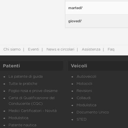
martedi'
giovedi'
Chi siamo
Eventi
News e circolari
Assistenza
Faq
Patenti
Veicoli
La patente di guida
Autoveicoli
Tutte le pratiche
Motocicli
Foglio rosa e prove d’esame
Revisioni
Carta di Qualificazione del
Collaudi
Conducente (CQC)
Modulistica
Medici Certificatori - Novità
Documento Unico
Modulistica
STED
Patente nautica