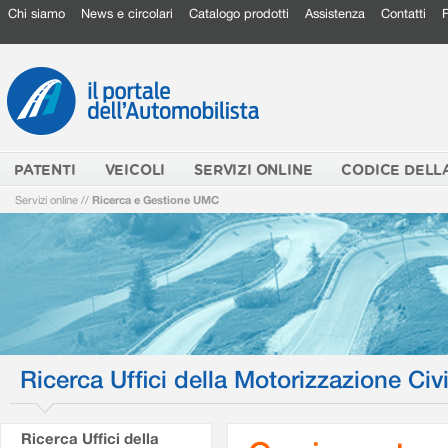
Chi siamo
News e circolari
Catalogo prodotti
Assistenza
Contatti
PATENTI
VEICOLI
SERVIZI ONLINE
CODICE DELL
Servizi online
//
Ricerca e Gestione UMC
Ricerca Uffici della Motorizzazione Civi
Ricerca Uffici della