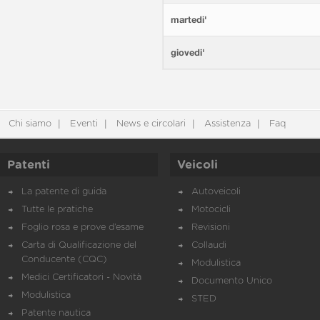
martedi'
giovedi'
Chi siamo
Eventi
News e circolari
Assistenza
Faq
Patenti
Veicoli
La patente di guida
Autoveicoli
Tutte le pratiche
Motocicli
Foglio rosa e prove d’esame
Revisioni
Carta di Qualificazione del
Collaudi
Conducente (CQC)
Modulistica
Medici Certificatori - Novità
Documento Unico
Modulistica
STED
Patente nautica