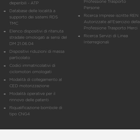
Professione Trasporto
deperibili - ATP
Persone
Database delle località a
Ricerca Imprese iscritte REN 
supporto dei sistemi RDS
Autorizzate all'Esercizio della
TMC
Professione Trasporto Merci
Elenco dispositivi di ritenuta
Ricerca Servizi di Linea
stradale omologati ai sensi del
Interregionali
DM 21.06.04
Dispositivi riduzioni di massa
particolato
Codici immatricolativi di
ciclomotori omologati
Modalità di collegamento al
CED motorizzazione
Modalità operative per il
rinnovo delle patenti
Riqualificazione bombole di
tipo CNG4