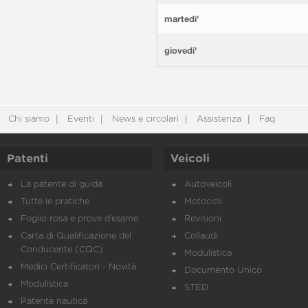
martedi'
giovedi'
Chi siamo
Eventi
News e circolari
Assistenza
Faq
Patenti
Veicoli
La patente di guida
Autoveicoli
Tutte le pratiche
Motocicli
Foglio rosa e prove d’esame
Revisioni
Carta di Qualificazione del
Collaudi
Conducente (CQC)
Modulistica
Medici Certificatori - Novità
Documento Unico
Modulistica
STED
Patente nautica