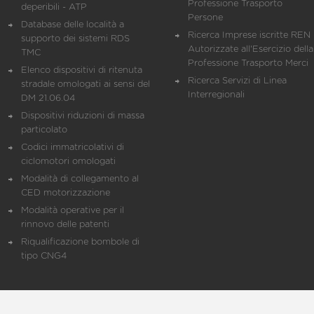
Professione Trasporto
deperibili - ATP
Persone
Database delle località a
Ricerca Imprese iscritte REN 
supporto dei sistemi RDS
Autorizzate all'Esercizio della
TMC
Professione Trasporto Merci
Elenco dispositivi di ritenuta
Ricerca Servizi di Linea
stradale omologati ai sensi del
Interregionali
DM 21.06.04
Dispositivi riduzioni di massa
particolato
Codici immatricolativi di
ciclomotori omologati
Modalità di collegamento al
CED motorizzazione
Modalità operative per il
rinnovo delle patenti
Riqualificazione bombole di
tipo CNG4