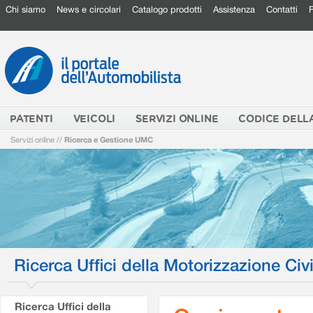
Chi siamo
News e circolari
Catalogo prodotti
Assistenza
Contatti
PATENTI
VEICOLI
SERVIZI ONLINE
CODICE DELL
Servizi online
//
Ricerca e Gestione UMC
Ricerca Uffici della Motorizzazione Civi
Ricerca Uffici della