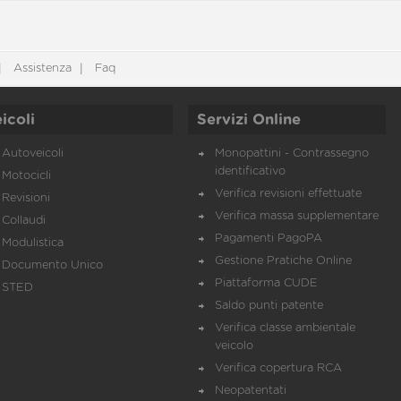
Assistenza
Faq
icoli
Servizi Online
Autoveicoli
Monopattini - Contrassegno
identificativo
Motocicli
Verifica revisioni effettuate
Revisioni
Verifica massa supplementare
Collaudi
Pagamenti PagoPA
Modulistica
Gestione Pratiche Online
Documento Unico
Piattaforma CUDE
STED
Saldo punti patente
Verifica classe ambientale
veicolo
Verifica copertura RCA
Neopatentati