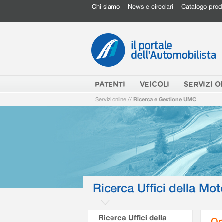
Chi siamo
News e circolari
Catalogo prod
PATENTI
VEICOLI
SERVIZI O
Servizi online
//
Ricerca e Gestione UMC
Ricerca Uffici della Mot
Ricerca Uffici della
Or