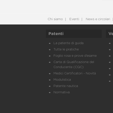
Chi siamo
Eventi
News e circolari
Patenti
Ve
La patente di guida
Tutte le pratiche
Foglio rosa e prove d’esame
Carta di Qualificazione del
Conducente (CQC)
Medici Certificatori - Novità
Modulistica
Patente nautica
Normativa