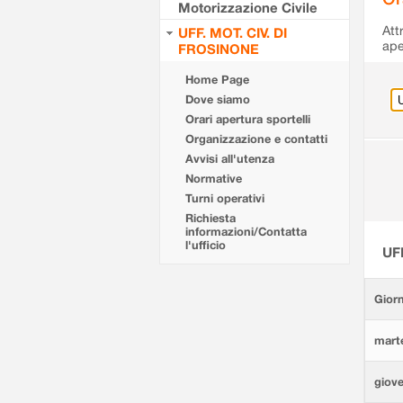
Motorizzazione Civile
Att
UFF. MOT. CIV. DI
ape
FROSINONE
Home Page
Dove siamo
Orari apertura sportelli
Organizzazione e contatti
Avvisi all'utenza
Normative
Turni operativi
Richiesta
informazioni/Contatta
l'ufficio
UF
Giorn
marte
giove