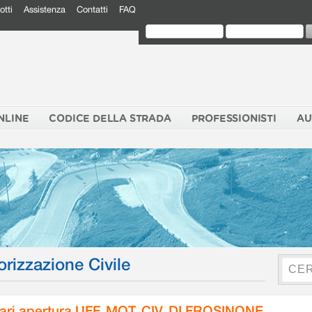
otti
Assistenza
Contatti
FAQ
NLINE
CODICE DELLA STRADA
PROFESSIONISTI
AU
orizzazione Civile
ari apertura UFF. MOT. CIV. DI FROSINONE