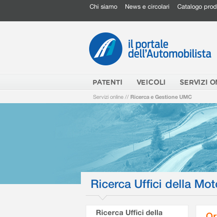
Chi siamo
News e circolari
Catalogo prod
PATENTI
VEICOLI
SERVIZI O
Servizi online
//
Ricerca e Gestione UMC
Ricerca Uffici della Mot
Ricerca Uffici della
Or