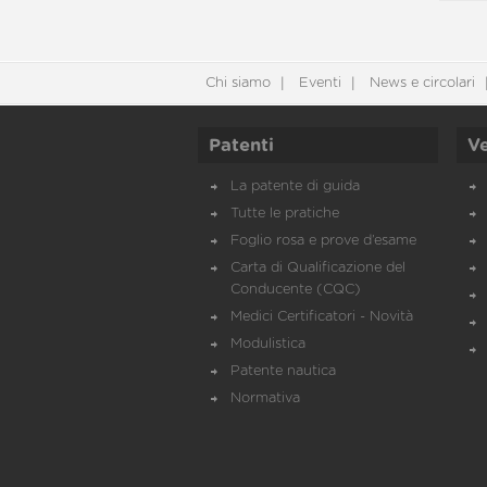
Chi siamo
Eventi
News e circolari
Patenti
Ve
La patente di guida
Tutte le pratiche
Foglio rosa e prove d’esame
Carta di Qualificazione del
Conducente (CQC)
Medici Certificatori - Novità
Modulistica
Patente nautica
Normativa