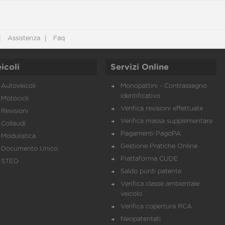
Assistenza
Faq
icoli
Servizi Online
Autoveicoli
Monopattini - Contrassegno
identificativo
Motocicli
Verifica revisioni effettuate
Revisioni
Verifica massa supplementare
Collaudi
Pagamenti PagoPA
Modulistica
Gestione Pratiche Online
Documento Unico
Piattaforma CUDE
STED
Saldo punti patente
Verifica classe ambientale
veicolo
Verifica copertura RCA
Neopatentati