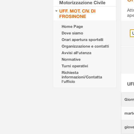
Motorizzazione Civile
Att
UFF. MOT. CIV. DI
ape
FROSINONE
Home Page
Dove siamo
Orari apertura sportelli
Organizzazione e contatti
Avvisi all'utenza
Normative
Turni operativi
Richiesta
informazioni/Contatta
l'ufficio
UF
Giorn
marte
giove