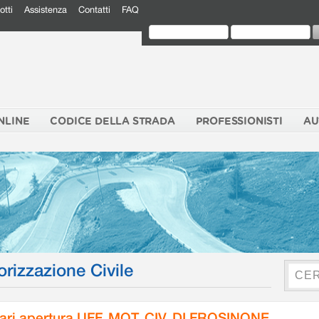
otti
Assistenza
Contatti
FAQ
NLINE
CODICE DELLA STRADA
PROFESSIONISTI
AU
orizzazione Civile
ari apertura UFF. MOT. CIV. DI FROSINONE