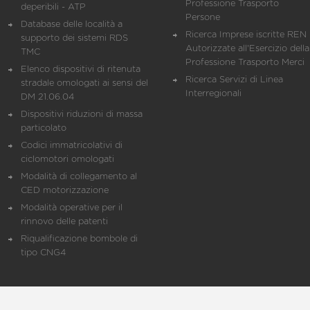
Professione Trasporto
deperibili - ATP
Persone
Database delle località a
Ricerca Imprese iscritte REN 
supporto dei sistemi RDS
Autorizzate all'Esercizio della
TMC
Professione Trasporto Merci
Elenco dispositivi di ritenuta
Ricerca Servizi di Linea
stradale omologati ai sensi del
Interregionali
DM 21.06.04
Dispositivi riduzioni di massa
particolato
Codici immatricolativi di
ciclomotori omologati
Modalità di collegamento al
CED motorizzazione
Modalità operative per il
rinnovo delle patenti
Riqualificazione bombole di
tipo CNG4