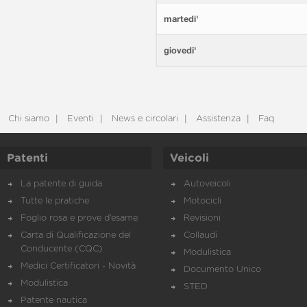
martedi'
giovedi'
Chi siamo
Eventi
News e circolari
Assistenza
Faq
Patenti
Veicoli
La patente di guida
Autoveicoli
Tutte le pratiche
Motocicli
Foglio rosa e prove d’esame
Revisioni
Carta di Qualificazione del
Collaudi
Conducente (CQC)
Modulistica
Medici Certificatori - Novità
Documento Unico
Modulistica
STED
Patente nautica