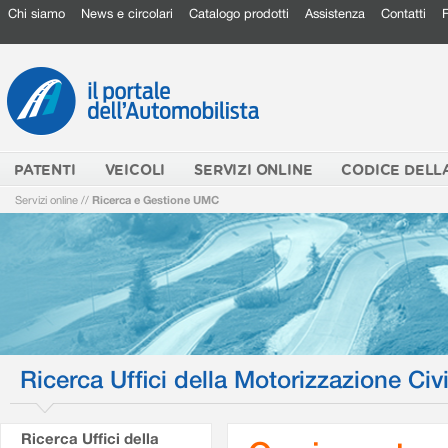
Chi siamo
News e circolari
Catalogo prodotti
Assistenza
Contatti
PATENTI
VEICOLI
SERVIZI ONLINE
CODICE DELL
Servizi online
//
Ricerca e Gestione UMC
Ricerca Uffici della Motorizzazione Civi
Ricerca Uffici della