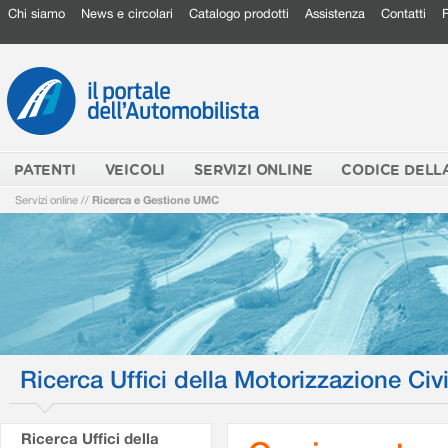
Chi siamo
News e circolari
Catalogo prodotti
Assistenza
Contatti
PATENTI
VEICOLI
SERVIZI ONLINE
CODICE DELL
Servizi online
//
Ricerca e Gestione UMC
Ricerca Uffici della Motorizzazione Civi
Ricerca Uffici della