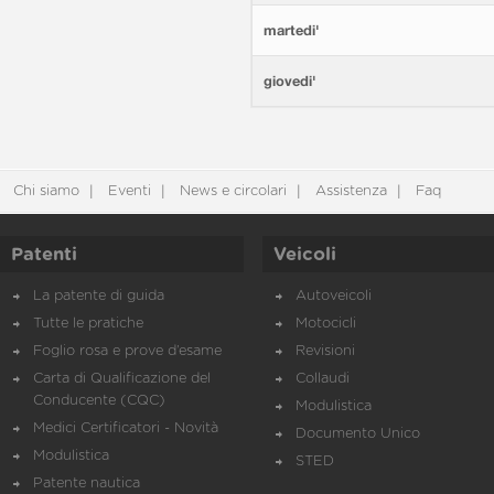
martedi'
giovedi'
Chi siamo
Eventi
News e circolari
Assistenza
Faq
Patenti
Veicoli
La patente di guida
Autoveicoli
Tutte le pratiche
Motocicli
Foglio rosa e prove d’esame
Revisioni
Carta di Qualificazione del
Collaudi
Conducente (CQC)
Modulistica
Medici Certificatori - Novità
Documento Unico
Modulistica
STED
Patente nautica