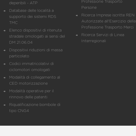
Professione Trasporto
deperibili - ATP
Persone
Database delle località a
Ricerca Imprese iscritte REN 
supporto dei sistemi RDS
Autorizzate all'Esercizio della
TMC
Professione Trasporto Merci
Elenco dispositivi di ritenuta
Ricerca Servizi di Linea
stradale omologati ai sensi del
Interregionali
DM 21.06.04
Dispositivi riduzioni di massa
particolato
Codici immatricolativi di
ciclomotori omologati
Modalità di collegamento al
CED motorizzazione
Modalità operative per il
rinnovo delle patenti
Riqualificazione bombole di
tipo CNG4