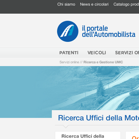
Chi siamo
News e circolari
Catalogo prod
PATENTI
VEICOLI
SERVIZI O
Servizi online
//
Ricerca e Gestione UMC
Ricerca Uffici della Mot
Ricerca Uffici della
Or