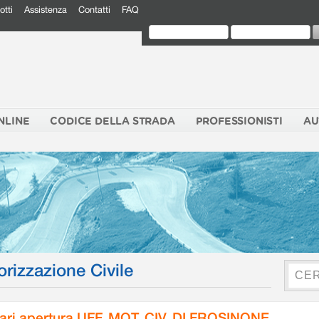
otti
Assistenza
Contatti
FAQ
NLINE
CODICE DELLA STRADA
PROFESSIONISTI
AU
orizzazione Civile
ari apertura UFF. MOT. CIV. DI FROSINONE