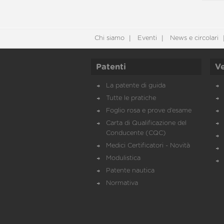
Chi siamo
Eventi
News e circolari
Patenti
Ve
La patente di guida
Tutte le pratiche
Foglio rosa e prove d’esame
Carta di Qualificazione del
Conducente (CQC)
Medici Certificatori - Novità
Modulistica
Patente nautica
Normativa