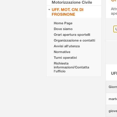
Motorizzazione Civile
Att
UFF. MOT. CIV. DI
ape
FROSINONE
Home Page
Dove siamo
Orari apertura sportelli
Organizzazione e contatti
Avvisi all'utenza
Normative
Turni operativi
Richiesta
informazioni/Contatta
l'ufficio
UF
Giorn
marte
giove