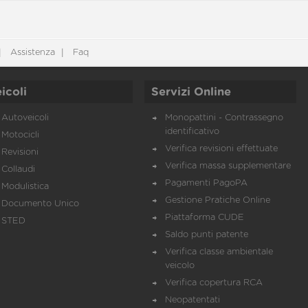
Assistenza
Faq
icoli
Servizi Online
Autoveicoli
Monopattini - Contrassegno
identificativo
Motocicli
Verifica revisioni effettuate
Revisioni
Verifica massa supplementare
Collaudi
Pagamenti PagoPA
Modulistica
Gestione Pratiche Online
Documento Unico
Piattaforma CUDE
STED
Saldo punti patente
Verifica classe ambientale
veicolo
Verifica copertura RCA
Neopatentati