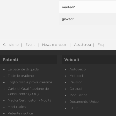
martedi'
giovedi'
Chi siamo
Eventi
News e circolari
Assistenza
Faq
Patenti
Veicoli
La patente di guida
Autoveicoli
Tutte le pratiche
Motocicli
Foglio rosa e prove d’esame
Revisioni
Carta di Qualificazione del
Collaudi
Conducente (CQC)
Modulistica
Medici Certificatori - Novità
Documento Unico
Modulistica
STED
Patente nautica