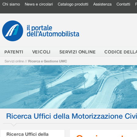
Chi siamo
News e circolari
Catalogo prodotti
Assistenza
Contatti
PATENTI
VEICOLI
SERVIZI ONLINE
CODICE DELL
Servizi online
//
Ricerca e Gestione UMC
Ricerca Uffici della Motorizzazione Civi
Ricerca Uffici della