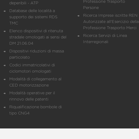
Professione Trasporto
deperibili - ATP
Persone
Database delle località a
Ricerca Imprese iscritte REN 
supporto dei sistemi RDS
Autorizzate all'Esercizio della
TMC
Professione Trasporto Merci
Elenco dispositivi di ritenuta
Ricerca Servizi di Linea
stradale omologati ai sensi del
Interregionali
DM 21.06.04
Dispositivi riduzioni di massa
particolato
Codici immatricolativi di
ciclomotori omologati
Modalità di collegamento al
CED motorizzazione
Modalità operative per il
rinnovo delle patenti
Riqualificazione bombole di
tipo CNG4