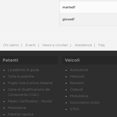
martedi'
giovedi'
Chi siamo
Eventi
News e circolari
Assistenza
Faq
Patenti
Veicoli
La patente di guida
Autoveicoli
Tutte le pratiche
Motocicli
Foglio rosa e prove d’esame
Revisioni
Carta di Qualificazione del
Collaudi
Conducente (CQC)
Modulistica
Medici Certificatori - Novità
Documento Unico
Modulistica
STED
Patente nautica