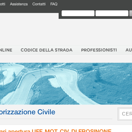
otti
Assistenza
Contatti
FAQ
NLINE
CODICE DELLA STRADA
PROFESSIONISTI
AU
orizzazione Civile
ari apertura UFF. MOT. CIV. DI FROSINONE