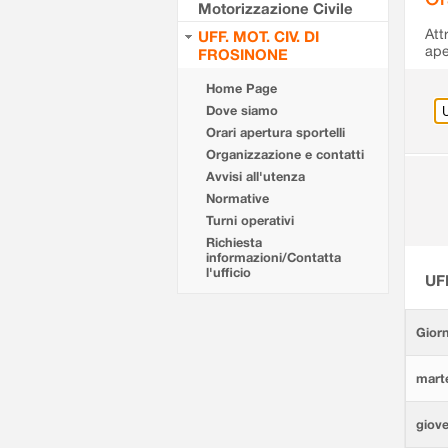
Motorizzazione Civile
Att
UFF. MOT. CIV. DI
ape
FROSINONE
Home Page
Dove siamo
Orari apertura sportelli
Organizzazione e contatti
Avvisi all'utenza
Normative
Turni operativi
Richiesta
informazioni/Contatta
l'ufficio
UF
Giorn
marte
giove