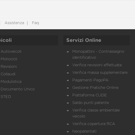
Assistenza
Faq
icoli
Servizi Online
Autoveicoli
Monopattini - Contrassegno
identificativo
Motocicli
Verifica revisioni effettuate
Revisioni
Verifica massa supplementare
Collaudi
Pagamenti PagoPA
Modulistica
Gestione Pratiche Online
Documento Unico
Piattaforma CUDE
STED
Saldo punti patente
Verifica classe ambientale
veicolo
Verifica copertura RCA
Neopatentati