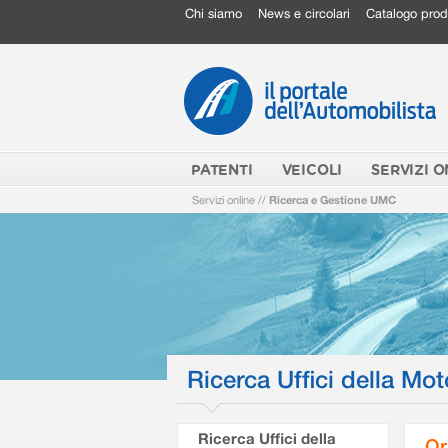
Chi siamo
News e circolari
Catalogo prod
PATENTI
VEICOLI
SERVIZI O
Servizi online
//
Ricerca e Gestione UMC
Ricerca Uffici della Mot
Ricerca Uffici della
Or