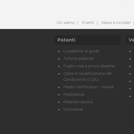
Chi siamo
Eventi
News e circolari
Patenti
Ve
La patente di guida
Tutte le pratiche
Foglio rosa e prove d’esame
Carta di Qualificazione del
Conducente (CQC)
Medici Certificatori - Novità
Modulistica
Patente nautica
Normativa