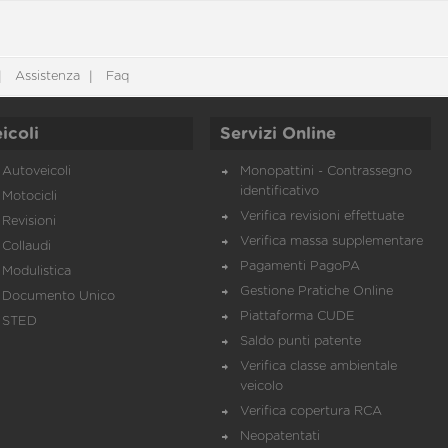
Assistenza
Faq
icoli
Servizi Online
Autoveicoli
Monopattini - Contrassegno
identificativo
Motocicli
Verifica revisioni effettuate
Revisioni
Verifica massa supplementare
Collaudi
Pagamenti PagoPA
Modulistica
Gestione Pratiche Online
Documento Unico
Piattaforma CUDE
STED
Saldo punti patente
Verifica classe ambientale
veicolo
Verifica copertura RCA
Neopatentati