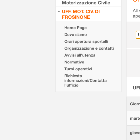
Motorizzazione Civile
Att
UFF. MOT. CIV. DI
ape
FROSINONE
Home Page
Dove siamo
Orari apertura sportelli
Organizzazione e contatti
Avvisi all'utenza
Normative
Turni operativi
Richiesta
informazioni/Contatta
l'ufficio
UF
Giorn
marte
giove