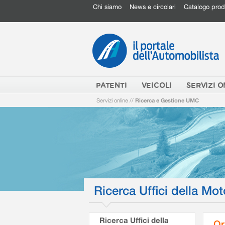
Chi siamo
News e circolari
Catalogo prod
PATENTI
VEICOLI
SERVIZI O
Servizi online
//
Ricerca e Gestione UMC
Ricerca Uffici della Mot
Ricerca Uffici della
Or