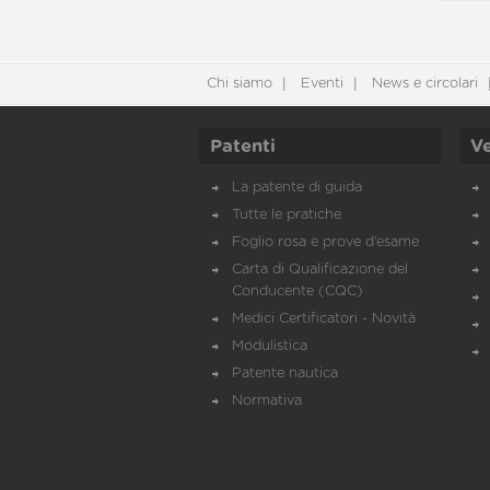
Chi siamo
Eventi
News e circolari
Patenti
Ve
La patente di guida
Tutte le pratiche
Foglio rosa e prove d’esame
Carta di Qualificazione del
Conducente (CQC)
Medici Certificatori - Novità
Modulistica
Patente nautica
Normativa