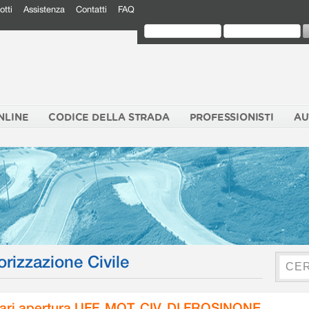
otti
Assistenza
Contatti
FAQ
NLINE
CODICE DELLA STRADA
PROFESSIONISTI
AU
orizzazione Civile
ari apertura UFF. MOT. CIV. DI FROSINONE