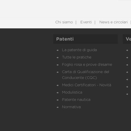
Chi siamo
Eventi
News e circolari
Patenti
Ve
La patente di guida
Tutte le pratiche
Foglio rosa e prove d’esame
Carta di Qualificazione del
Conducente (CQC)
Medici Certificatori - Novità
Modulistica
Patente nautica
Normativa