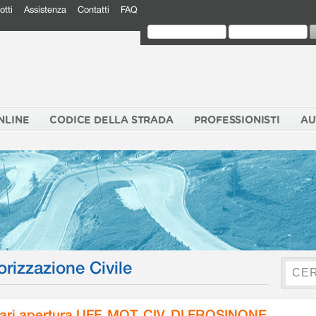
otti
Assistenza
Contatti
FAQ
NLINE
CODICE DELLA STRADA
PROFESSIONISTI
AU
orizzazione Civile
ari apertura UFF. MOT. CIV. DI FROSINONE