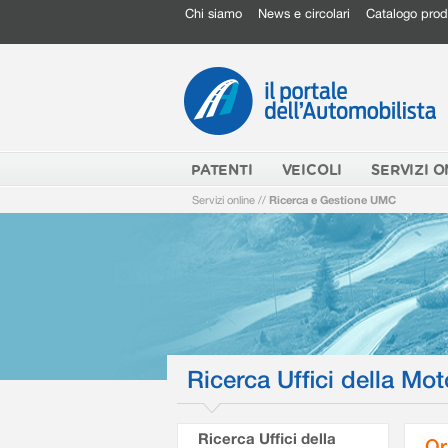
Chi siamo
News e circolari
Catalogo prod
PATENTI
VEICOLI
SERVIZI O
Servizi online
//
Ricerca e Gestione UMC
Ricerca Uffici della Mot
Ricerca Uffici della
Or