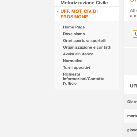
Motorizzazione Civile
Att
UFF. MOT. CIV. DI
ape
FROSINONE
Home Page
Dove siamo
Orari apertura sportelli
Organizzazione e contatti
Avvisi all'utenza
Normative
Turni operativi
Richiesta
informazioni/Contatta
l'ufficio
UF
Giorn
marte
giove