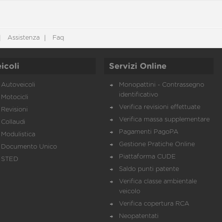
Assistenza
Faq
icoli
Servizi Online
Autoveicoli
Monopattini - Contrassegno
identificativo
Motocicli
Verifica revisioni effettuate
Revisioni
Verifica massa supplementare
Collaudi
Pagamenti PagoPA
Modulistica
Gestione Pratiche Online
Documento Unico
Piattaforma CUDE
STED
Saldo punti patente
Verifica classe ambientale
veicolo
Verifica copertura RCA
Neopatentati