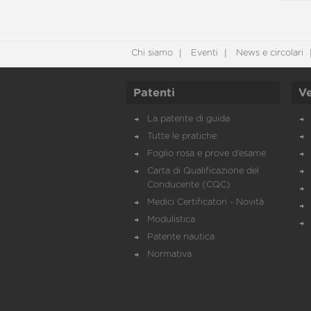
Chi siamo
Eventi
News e circolari
Patenti
Ve
La patente di guida
Tutte le pratiche
Foglio rosa e prove d’esame
Carta di Qualificazione del
Conducente (CQC)
Medici Certificatori - Novità
Modulistica
Patente nautica
Normativa