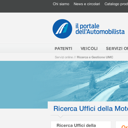
Chi siamo
News e circolari
Catalogo prod
PATENTI
VEICOLI
SERVIZI O
Servizi online
//
Ricerca e Gestione UMC
Ricerca Uffici della Mot
Ricerca Uffici della
Or