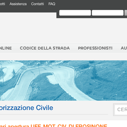
otti
Assistenza
Contatti
FAQ
NLINE
CODICE DELLA STRADA
PROFESSIONISTI
AU
orizzazione Civile
ari apertura UFF. MOT. CIV. DI FROSINONE