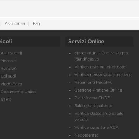
Assistenza
Faq
icoli
Servizi Online
Autoveicoli
Monopattini - Contrassegno
identificativo
Motocicli
Verifica revisioni effettuate
Revisioni
Verifica massa supplementare
Collaudi
Pagamenti PagoPA
Modulistica
Gestione Pratiche Online
Documento Unico
Piattaforma CUDE
STED
Saldo punti patente
Verifica classe ambientale
veicolo
Verifica copertura RCA
Neopatentati