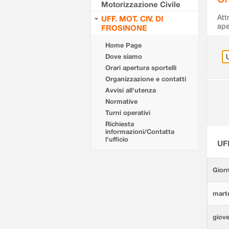
Motorizzazione Civile
Att
UFF. MOT. CIV. DI
ape
FROSINONE
Home Page
Dove siamo
Orari apertura sportelli
Organizzazione e contatti
Avvisi all'utenza
Normative
Turni operativi
Richiesta
informazioni/Contatta
l'ufficio
UF
Giorn
marte
giove