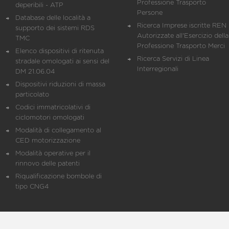
Professione Trasporto
deperibili - ATP
Persone
Database delle località a
Ricerca Imprese iscritte REN 
supporto dei sistemi RDS
Autorizzate all'Esercizio della
TMC
Professione Trasporto Merci
Elenco dispositivi di ritenuta
Ricerca Servizi di Linea
stradale omologati ai sensi del
Interregionali
DM 21.06.04
Dispositivi riduzioni di massa
particolato
Codici immatricolativi di
ciclomotori omologati
Modalità di collegamento al
CED motorizzazione
Modalità operative per il
rinnovo delle patenti
Riqualificazione bombole di
tipo CNG4