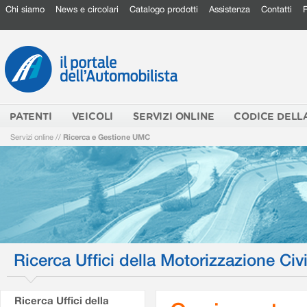
Chi siamo
News e circolari
Catalogo prodotti
Assistenza
Contatti
PATENTI
VEICOLI
SERVIZI ONLINE
CODICE DELL
Servizi online
//
Ricerca e Gestione UMC
Ricerca Uffici della Motorizzazione Civi
Ricerca Uffici della