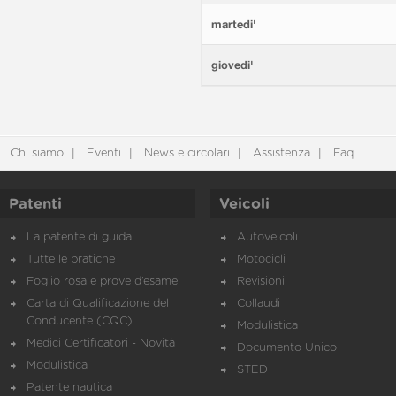
martedi'
giovedi'
Chi siamo
Eventi
News e circolari
Assistenza
Faq
Patenti
Veicoli
La patente di guida
Autoveicoli
Tutte le pratiche
Motocicli
Foglio rosa e prove d’esame
Revisioni
Carta di Qualificazione del
Collaudi
Conducente (CQC)
Modulistica
Medici Certificatori - Novità
Documento Unico
Modulistica
STED
Patente nautica