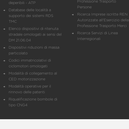
Professione Trasporto
deperibili - ATP
Persone
Database delle località a
Ricerca Imprese iscritte REN 
supporto dei sistemi RDS
Autorizzate all'Esercizio della
TMC
Professione Trasporto Merci
Elenco dispositivi di ritenuta
Ricerca Servizi di Linea
stradale omologati ai sensi del
Interregionali
DM 21.06.04
Dispositivi riduzioni di massa
particolato
Codici immatricolativi di
ciclomotori omologati
Modalità di collegamento al
CED motorizzazione
Modalità operative per il
rinnovo delle patenti
Riqualificazione bombole di
tipo CNG4