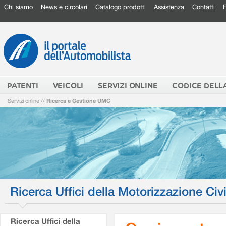
Chi siamo
News e circolari
Catalogo prodotti
Assistenza
Contatti
PATENTI
VEICOLI
SERVIZI ONLINE
CODICE DELL
Servizi online
//
Ricerca e Gestione UMC
Ricerca Uffici della Motorizzazione Civi
Ricerca Uffici della