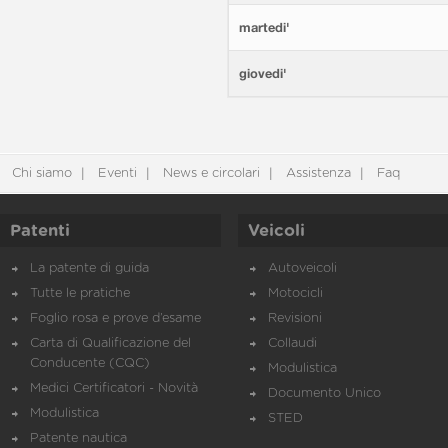
martedi'
giovedi'
Chi siamo
Eventi
News e circolari
Assistenza
Faq
Patenti
Veicoli
La patente di guida
Autoveicoli
Tutte le pratiche
Motocicli
Foglio rosa e prove d’esame
Revisioni
Carta di Qualificazione del
Collaudi
Conducente (CQC)
Modulistica
Medici Certificatori - Novità
Documento Unico
Modulistica
STED
Patente nautica