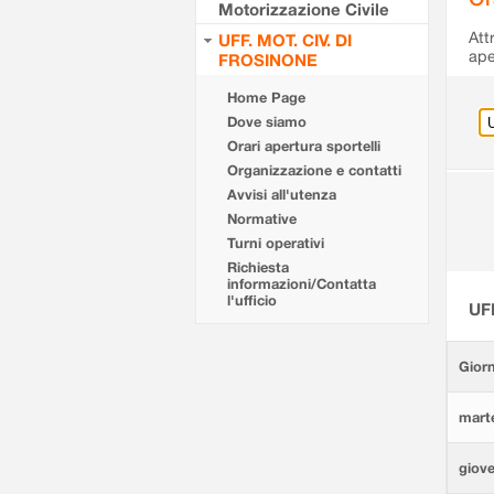
Motorizzazione Civile
Att
UFF. MOT. CIV. DI
ape
FROSINONE
Home Page
Dove siamo
Orari apertura sportelli
Organizzazione e contatti
Avvisi all'utenza
Normative
Turni operativi
Richiesta
informazioni/Contatta
l'ufficio
UF
Giorn
marte
giove