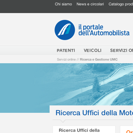
Chi siamo
News e circolari
Catalogo prod
PATENTI
VEICOLI
SERVIZI O
Servizi online
//
Ricerca e Gestione UMC
Ricerca Uffici della Mot
Ricerca Uffici della
Or