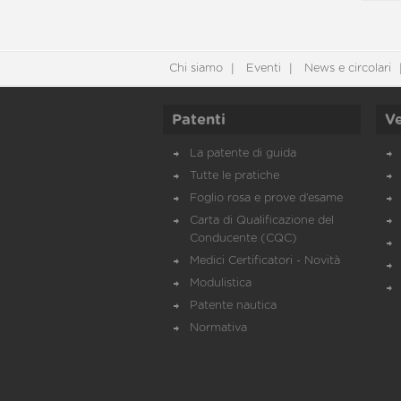
Chi siamo
Eventi
News e circolari
Patenti
Ve
La patente di guida
Tutte le pratiche
Foglio rosa e prove d’esame
Carta di Qualificazione del
Conducente (CQC)
Medici Certificatori - Novità
Modulistica
Patente nautica
Normativa