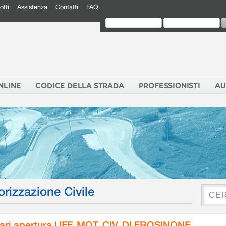
otti
Assistenza
Contatti
FAQ
NLINE
CODICE DELLA STRADA
PROFESSIONISTI
AU
orizzazione Civile
ari apertura UFF. MOT. CIV. DI FROSINONE