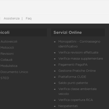
Assistenza
Faq
icoli
Servizi Online
Autoveicoli
Monopattini - Contrassegno
identificativo
Motocicli
Verifica revisioni effettuate
Revisioni
Verifica massa supplementare
Collaudi
Pagamenti PagoPA
Modulistica
Gestione Pratiche Online
Documento Unico
Piattaforma CUDE
STED
Saldo punti patente
Verifica classe ambientale
veicolo
Verifica copertura RCA
Neopatentati