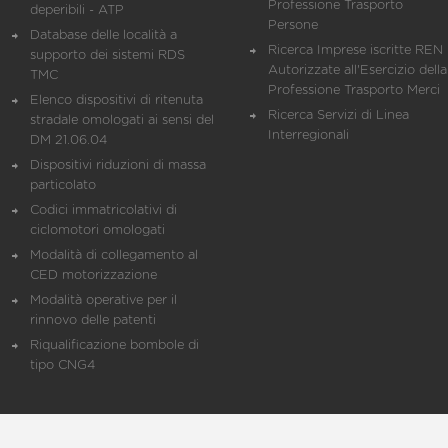
Professione Trasporto
deperibili - ATP
Persone
Database delle località a
Ricerca Imprese iscritte REN 
supporto dei sistemi RDS
Autorizzate all'Esercizio della
TMC
Professione Trasporto Merci
Elenco dispositivi di ritenuta
Ricerca Servizi di Linea
stradale omologati ai sensi del
Interregionali
DM 21.06.04
Dispositivi riduzioni di massa
particolato
Codici immatricolativi di
ciclomotori omologati
Modalità di collegamento al
CED motorizzazione
Modalità operative per il
rinnovo delle patenti
Riqualificazione bombole di
tipo CNG4