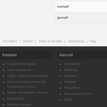
martedi'
giovedi'
Chi siamo
Eventi
News e circolari
Assistenza
Faq
Patenti
Veicoli
La patente di guida
Autoveicoli
Tutte le pratiche
Motocicli
Foglio rosa e prove d’esame
Revisioni
Carta di Qualificazione del
Collaudi
Conducente (CQC)
Modulistica
Medici Certificatori - Novità
Documento Unico
Modulistica
STED
Patente nautica