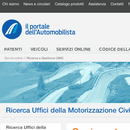
Chi siamo
News e circolari
Catalogo prodotti
Assistenza
Contatti
PATENTI
VEICOLI
SERVIZI ONLINE
CODICE DELL
Servizi online
//
Ricerca e Gestione UMC
Ricerca Uffici della Motorizzazione Civi
Ricerca Uffici della