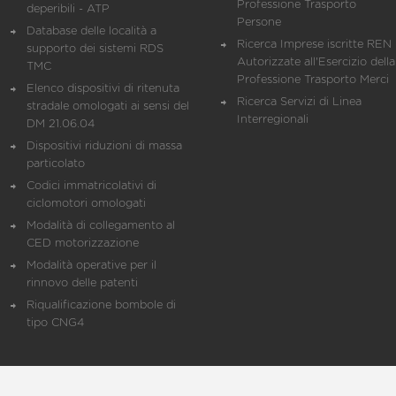
Professione Trasporto
deperibili - ATP
Persone
Database delle località a
Ricerca Imprese iscritte REN 
supporto dei sistemi RDS
Autorizzate all'Esercizio della
TMC
Professione Trasporto Merci
Elenco dispositivi di ritenuta
Ricerca Servizi di Linea
stradale omologati ai sensi del
Interregionali
DM 21.06.04
Dispositivi riduzioni di massa
particolato
Codici immatricolativi di
ciclomotori omologati
Modalità di collegamento al
CED motorizzazione
Modalità operative per il
rinnovo delle patenti
Riqualificazione bombole di
tipo CNG4