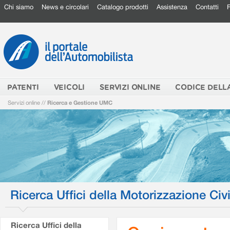
Chi siamo
News e circolari
Catalogo prodotti
Assistenza
Contatti
PATENTI
VEICOLI
SERVIZI ONLINE
CODICE DELL
Servizi online
//
Ricerca e Gestione UMC
Ricerca Uffici della Motorizzazione Civi
Ricerca Uffici della