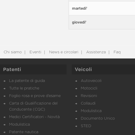
martedi'
giovedi'
Chi siamo
Eventi
News e circolari
Assistenza
Faq
Patenti
Veicoli
La patente di guida
Autoveicoli
Tutte le pratiche
Motocicli
Foglio rosa e prove d’esame
Revisioni
Carta di Qualificazione del
Collaudi
Conducente (CQC)
Modulistica
Medici Certificatori - Novità
Documento Unico
Modulistica
STED
Patente nautica