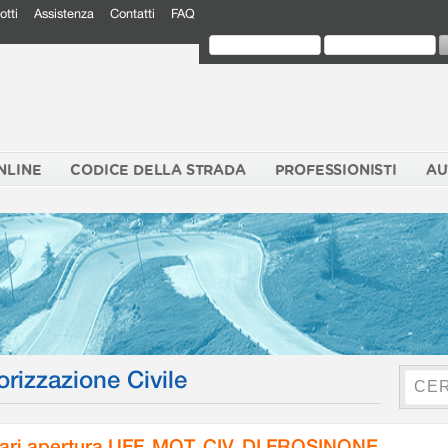
otti
Assistenza
Contatti
FAQ
NLINE
CODICE DELLA STRADA
PROFESSIONISTI
AU
orizzazione Civile
ari apertura UFF. MOT. CIV. DI FROSINONE