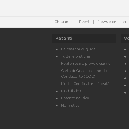
Chi siamo
Eventi
News e circolari
Patenti
Ve
La patente di guida
Tutte le pratiche
Foglio rosa e prove d’esame
Carta di Qualificazione del
Conducente (CQC)
Medici Certificatori - Novità
Modulistica
Patente nautica
Normativa