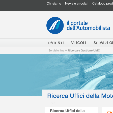
Chi siamo
News e circolari
Catalogo prod
PATENTI
VEICOLI
SERVIZI O
Servizi online
//
Ricerca e Gestione UMC
Ricerca Uffici della Mot
Ricerca Uffici della
Or