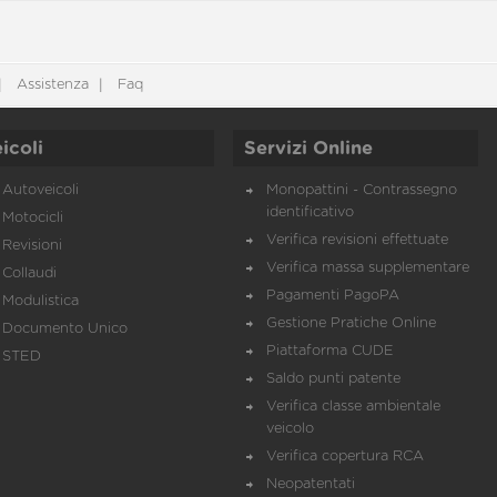
Assistenza
Faq
icoli
Servizi Online
Autoveicoli
Monopattini - Contrassegno
identificativo
Motocicli
Verifica revisioni effettuate
Revisioni
Verifica massa supplementare
Collaudi
Pagamenti PagoPA
Modulistica
Gestione Pratiche Online
Documento Unico
Piattaforma CUDE
STED
Saldo punti patente
Verifica classe ambientale
veicolo
Verifica copertura RCA
Neopatentati