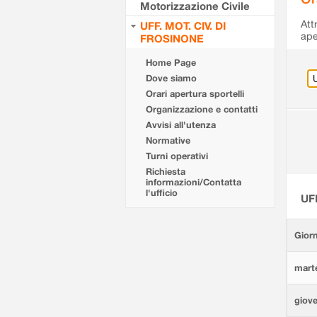
Motorizzazione Civile
Att
UFF. MOT. CIV. DI
ape
FROSINONE
Home Page
Dove siamo
Orari apertura sportelli
Organizzazione e contatti
Avvisi all'utenza
Normative
Turni operativi
Richiesta
informazioni/Contatta
l'ufficio
UF
Giorn
marte
giove