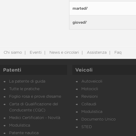
martedi'
giovedi'
Chi siamo
Eventi
News e circolari
Assistenza
Faq
Patenti
Veicoli
La patente di guida
Autoveicoli
Tutte le pratiche
Motocicli
Foglio rosa e prove d’esame
Revisioni
Carta di Qualificazione del
Collaudi
Conducente (CQC)
Modulistica
Medici Certificatori - Novità
Documento Unico
Modulistica
STED
Patente nautica