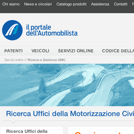
Chi siamo
News e circolari
Catalogo prodotti
Assistenza
Contatti
PATENTI
VEICOLI
SERVIZI ONLINE
CODICE DELL
Servizi online
//
Ricerca e Gestione UMC
Ricerca Uffici della Motorizzazione Civi
Ricerca Uffici della