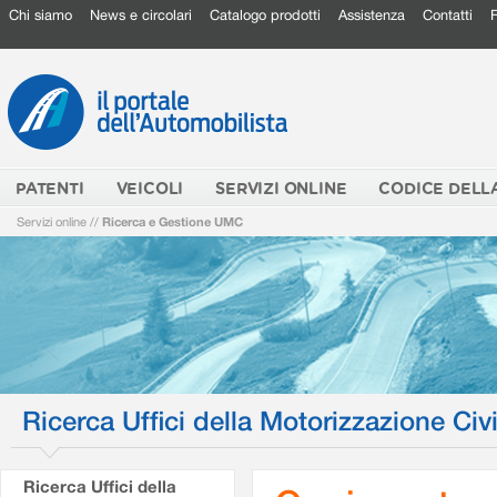
Chi siamo
News e circolari
Catalogo prodotti
Assistenza
Contatti
PATENTI
VEICOLI
SERVIZI ONLINE
CODICE DELL
Servizi online
//
Ricerca e Gestione UMC
Ricerca Uffici della Motorizzazione Civi
Ricerca Uffici della