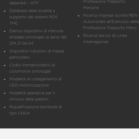
Professione Trasporto
deperibili - ATP
Persone
Database delle località a
Ricerca Imprese iscritte REN 
supporto dei sistemi RDS
Autorizzate all'Esercizio della
TMC
Professione Trasporto Merci
Elenco dispositivi di ritenuta
Ricerca Servizi di Linea
stradale omologati ai sensi del
Interregionali
DM 21.06.04
Dispositivi riduzioni di massa
particolato
Codici immatricolativi di
ciclomotori omologati
Modalità di collegamento al
CED motorizzazione
Modalità operative per il
rinnovo delle patenti
Riqualificazione bombole di
tipo CNG4