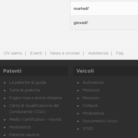
martedi'
giovedi'
Chi siamo
Eventi
News e circolari
Assistenza
Faq
Patenti
Veicoli
La patente di guida
Autoveicoli
Tutte le pratiche
Motocicli
Foglio rosa e prove d’esame
Revisioni
Carta di Qualificazione del
Collaudi
Conducente (CQC)
Modulistica
Medici Certificatori - Novità
Documento Unico
Modulistica
STED
Patente nautica